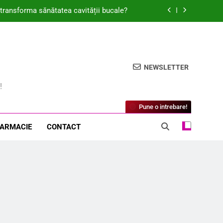
t transforma sănătatea cavității bucale?
cum ajuta la repararea pielii sensibile?
m regăsit respirația liberă, pas cu pas
NEWSLETTER
alergeni la vindecarea rapidă a rănilor?
!
t transforma sănătatea cavității bucale?
Pune o intrebare!
cum ajuta la repararea pielii sensibile?
FARMACIE
CONTACT
m regăsit respirația liberă, pas cu pas