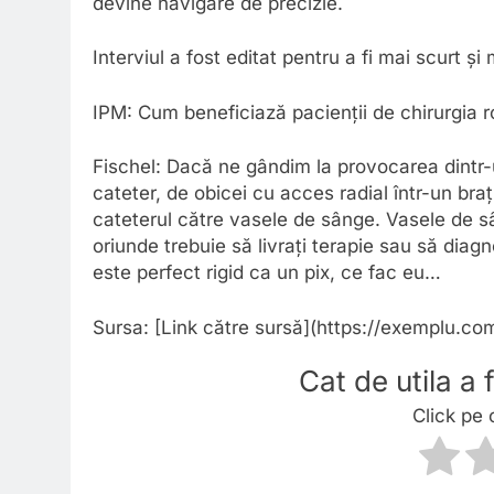
devine navigare de precizie.
Interviul a fost editat pentru a fi mai scurt și 
IPM: Cum beneficiază pacienții de chirurgia 
Fischel: Dacă ne gândim la provocarea dintr
cateter, de obicei cu acces radial într-un bra
cateterul către vasele de sânge. Vasele de s
oriunde trebuie să livrați terapie sau să dia
este perfect rigid ca un pix, ce fac eu…
Sursa: [Link către sursă](https://exemplu.co
Cat de utila a
Click pe 