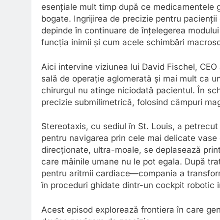
esențiale mult timp după ce medicamentele g
bogate. Ingrijirea de precizie pentru pacienți
depinde în continuare de înțelegerea modului 
funcția inimii și cum acele schimbări macrosco
Aici intervine viziunea lui David Fischel, CEO 
sală de operație aglomerată și mai mult ca un 
chirurgul nu atinge niciodată pacientul. În s
precizie submilimetrică, folosind câmpuri mag
Stereotaxis, cu sediul în St. Louis, a petrec
pentru navigarea prin cele mai delicate vase
direcționate, ultra-moale, se deplasează print
care mâinile umane nu le pot egala. După tra
pentru aritmii cardiace—compania a transfor
în proceduri ghidate dintr-un cockpit robotic 
Acest episod explorează frontiera în care ge