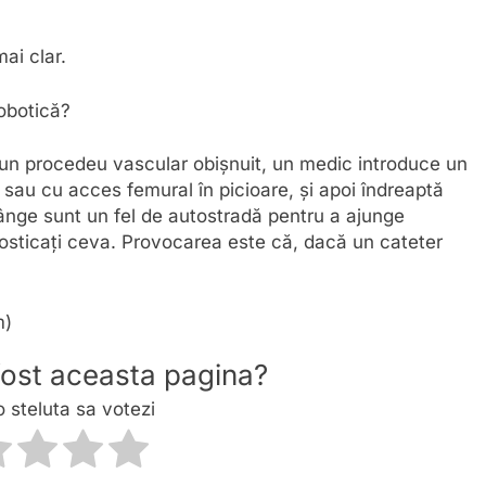
mai clar.
robotică?
-un procedeu vascular obișnuit, un medic introduce un
ț sau cu acces femural în picioare, și apoi îndreaptă
ânge sunt un fel de autostradă pentru a ajunge
gnosticați ceva. Provocarea este că, dacă un cateter
m)
 fost aceasta pagina?
o steluta sa votezi