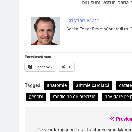
Nu sunt voturi pana 
Cristian Matei
Senior Editor RevistaSanatatii.ro. 
Partajează asta:
Facebook
X
Tagged:
anatomie
aritmie cardiacă
catet
genom
medicină de precizie
navigare de p
Previou
Navigare
în
Ce se întâmplă în Gura Ta atunci când Mănân