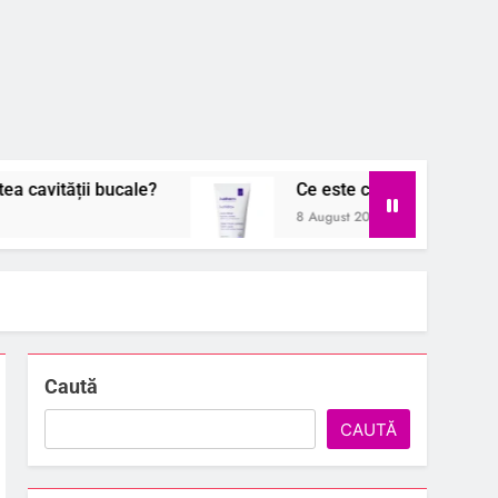
le?
Ce este crema hidratanta pentru piele uscat
8 August 2026
Caută
CAUTĂ