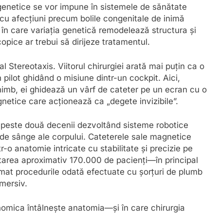
enetice se vor impune în sistemele de sănătate
i cu afecțiuni precum bolile congenitale de inimă
în care variația genetică remodelează structura și
pice ar trebui să dirijeze tratamentul.
al Stereotaxis. Viitorul chirurgiei arată mai puțin ca o
pilot ghidând o misiune dintr-un cockpit. Aici,
chimb, ei ghidează un vârf de cateter pe un ecran cu o
netice care acționează ca „degete invizibile”.
ut peste două decenii dezvoltând sisteme robotice
 de sânge ale corpului. Cateterele sale magnetice
r-o anatomie intricate cu stabilitate și precizie pe
tarea aproximativ 170.000 de pacienți—în principal
mat procedurile odată efectuate cu șorțuri de plumb
imersiv.
nomica întâlnește anatomia—și în care chirurgia