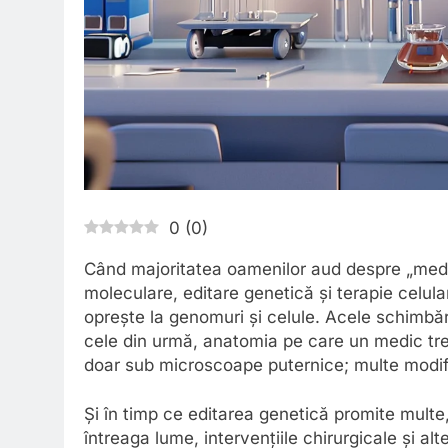
0
(
0
)
Când majoritatea oamenilor aud despre „medi
moleculare, editare genetică și terapie celula
oprește la genomuri și celule. Acele schimbăr
cele din urmă, anatomia pe care un medic tre
doar sub microscoape puternice; multe modific
Și în timp ce editarea genetică promite multe,
întreaga lume, intervențiile chirurgicale și 