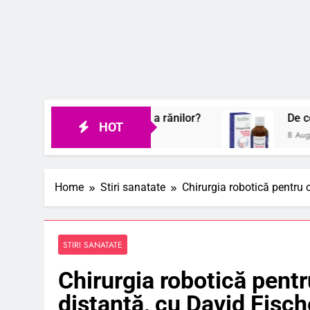
ecarea rapidă a rănilor?
De ce ingredientele d
HOT
8 August 2026
Home
Stiri sanatate
Chirurgia robotică pentru 
STIRI SANATATE
Chirurgia robotică pentr
distanță, cu David Fisch