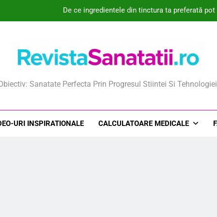
De ce ingredientele din tinctura ta preferată po
Ce este crema hidratanta pentru piele uscata si 
Cum am scăpat de disconfortul nazal și mi-a
Cum ajută plasturii hipo
ista Sanatatii
Obiectiv: Sanatate Perfecta Prin Progresul Stiintei Si Tehnologiei
De ce ingredientele din tinctura ta preferată po
Ce este crema hidratanta pentru piele uscata si 
DEO-URI INSPIRATIONALE
CALCULATOARE MEDICALE
Cum am scăpat de disconfortul nazal și mi-a