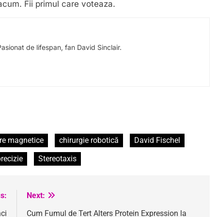
acum. Fii primul care voteaza.
Pasionat de lifespan, fan David Sinclair.
ere magnetice
chirurgie robotică
David Fischel
recizie
Stereotaxis
s:
Next:
ci
Cum Fumul de Tert Alters Protein Expression la