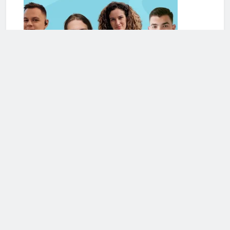
Serviciile de terapie online se extind și în România. Cele
mai frecvente cereri de ajutor din partea românilor
vizează anxietatea și problemele de cuplu/relaționale
Mai multe articole din Romania
Calculeaza-ti Sanatatea!