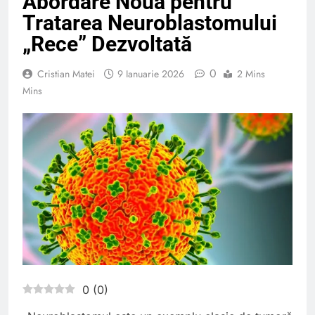
Abordare Nouă pentru
Tratarea Neuroblastomului
„Rece” Dezvoltată
0
Cristian Matei
9 Ianuarie 2026
2 Mins
Mins
0
(
0
)