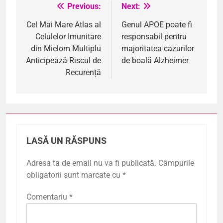
Previous:
Next:
Navigare
în
Cel Mai Mare Atlas al
Genul APOE poate fi
Celulelor Imunitare
responsabil pentru
articole
din Mielom Multiplu
majoritatea cazurilor
Anticipează Riscul de
de boală Alzheimer
Recurență
LASĂ UN RĂSPUNS
Adresa ta de email nu va fi publicată.
Câmpurile
obligatorii sunt marcate cu
*
Comentariu
*