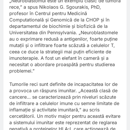
„Neuroblastomul este un exemplu clasic de tumoră
rece,” a spus Nikolaos G. Sgourakis, PhD,
profesor în Centrul pentru Medicină
Computatională și Genomică de la CHOP și în
departamentul de biochimie și biofizică de la
Universitatea din Pennsylvania. „Neuroblastomele
au o exprimare redusă a antigenilor, foarte puține
mutații și o infiltrare foarte scăzută a celulelor T,
ceea ce duce la strategii mai puțin eficiente de
imunoterapie. A fost un elefant în cameră și a
necesitat o abordare proaspătă pentru studierea
problemei.”
Tumorile reci sunt definite de incapacitatea lor de
a provoca un răspuns imunitar. „Această clasă de
cancere… se caracterizează prin niveluri scăzute
de infiltrare a celulelor imune cu semne limitate de
inflamație și activitate imunitară,” au scris
cercetătorii. Un motiv major pentru această evitare
a sistemului imunitar este reprezentat de reglarea
negativă a proteinelor HLA-I, care acționează de