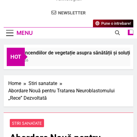
NEWSLETTER
Pune o intrebare!
MENU
pactul incendiilor de vegetație asupra sănătății și soluțiile pos
HOT
August 2026
Home
Stiri sanatate
Abordare Nouă pentru Tratarea Neuroblastomului
„Rece” Dezvoltată
STIRI SANATATE