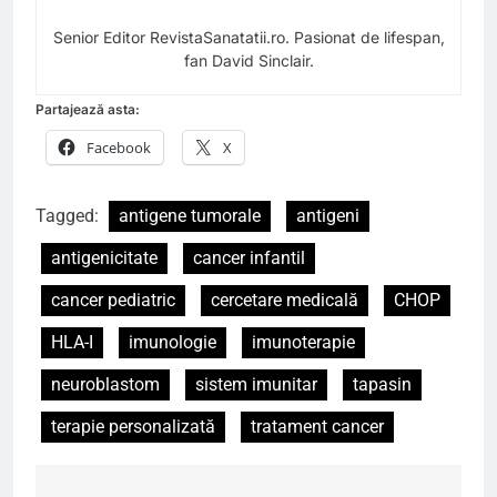
Senior Editor RevistaSanatatii.ro. Pasionat de lifespan,
fan David Sinclair.
Partajează asta:
Facebook
X
Tagged:
antigene tumorale
antigeni
antigenicitate
cancer infantil
cancer pediatric
cercetare medicală
CHOP
HLA-I
imunologie
imunoterapie
neuroblastom
sistem imunitar
tapasin
terapie personalizată
tratament cancer