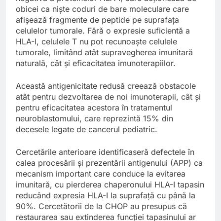
obicei ca niște coduri de bare moleculare care
afișează fragmente de peptide pe suprafața
celulelor tumorale. Fără o expresie suficientă a
HLA-I, celulele T nu pot recunoaște celulele
tumorale, limitând atât supravegherea imunitară
naturală, cât și eficacitatea imunoterapiilor.
Această antigenicitate redusă creează obstacole
atât pentru dezvoltarea de noi imunoterapii, cât și
pentru eficacitatea acestora în tratamentul
neuroblastomului, care reprezintă 15% din
decesele legate de cancerul pediatric.
Cercetările anterioare identificaseră defectele în
calea procesării și prezentării antigenului (APP) ca
mecanism important care conduce la evitarea
imunitară, cu pierderea chaperonului HLA-I tapasin
reducând expresia HLA-I la suprafață cu până la
90%. Cercetătorii de la CHOP au presupus că
restaurarea sau extinderea funcției tapasinului ar