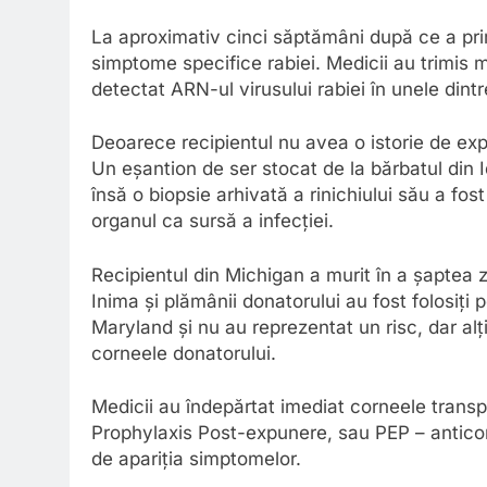
La aproximativ cinci săptămâni după ce a prim
simptome specifice rabiei. Medicii au trimis mo
detectat ARN-ul virusului rabiei în unele dint
Deoarece recipientul nu avea o istorie de exp
Un eșantion de ser stocat de la bărbatul din I
însă o biopsie arhivată a rinichiului său a fos
organul ca sursă a infecției.
Recipientul din Michigan a murit în a șaptea zi 
Inima și plămânii donatorului au fost folosiți p
Maryland și nu au reprezentat un risc, dar alți
corneele donatorului.
Medicii au îndepărtat imediat corneele transp
Prophylaxis Post-expunere, sau PEP – anticorp
de apariția simptomelor.