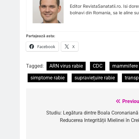
Editor RevistaSanatatii.ro. Isi dor
bolnavi din Romania, sa le aline suf
Partajează asta:
Facebook
X
Tagged:
ARN virus rabie
CDC
mammifere
simptome rabie
supraviețuire rabie
transp
Previou
Navigare
în
Studiu: Legătura dintre Boala Coronariană 
Reducerea Integrității Mielinei în Cre
articole