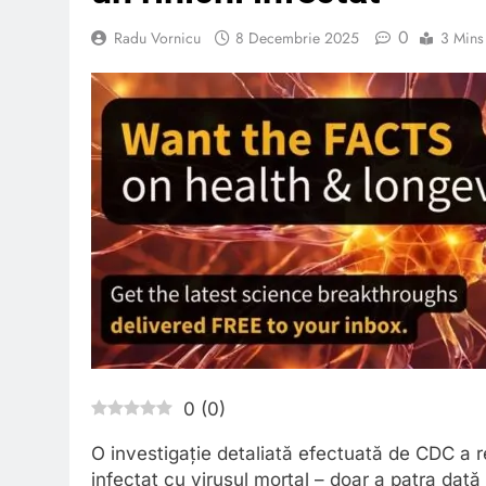
0
Radu Vornicu
8 Decembrie 2025
3 Mins
0
(
0
)
O investigație detaliată efectuată de CDC a r
infectat cu virusul mortal – doar a patra dat