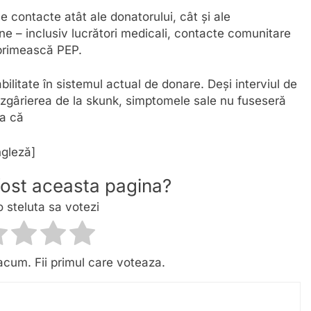
e contacte atât ale donatorului, cât și ale
oane – inclusiv lucrători medicali, contacte comunitare
ă primească PEP.
litate în sistemul actual de donare. Deși interviul de
 zgârierea de la skunk, simptomele sale nu fuseseră
șa că
ngleză]
 fost aceasta pagina?
o steluta sa votezi
acum. Fii primul care voteaza.