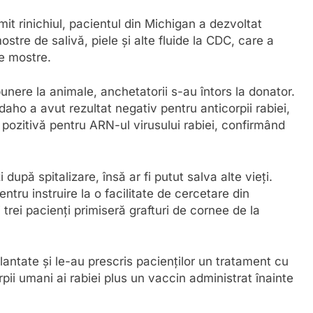
it rinichiul, pacientul din Michigan a dezvoltat
stre de salivă, piele și alte fluide la CDC, care a
re mostre.
unere la animale, anchetatorii s-au întors la donator.
daho a avut rezultat negativ pentru anticorpii rabiei,
t pozitivă pentru ARN-ul virusului rabiei, confirmând
după spitalizare, însă ar fi putut salva alte vieți.
entru instruire la o facilitate de cercetare din
 trei pacienți primiseră grafturi de cornee de la
lantate și le-au prescris pacienților un tratament cu
ii umani ai rabiei plus un vaccin administrat înainte