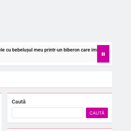
u printr-un biberon care imită naturalul
Col
6 A
Caută
CAUTĂ