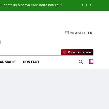
printr-un biberon care imită naturalul
dică Îngrijorări Legate de Biosecuritate
idat de Medicament Modificator al Bolii
pentru Osteoartrită
NEWSLETTER
? Descoperă beneficiile surprinzătoare!
!
printr-un biberon care imită naturalul
Pune o intrebare!
dică Îngrijorări Legate de Biosecuritate
FARMACIE
CONTACT
idat de Medicament Modificator al Bolii
pentru Osteoartrită