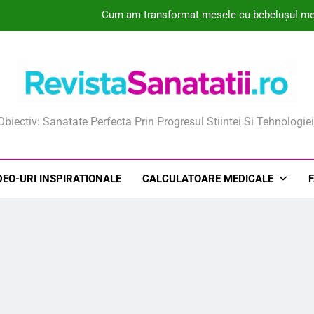
Cum am transformat mesele cu bebelușul meu 
Colecțiile de Genomuri Virale Create de IA Ri
Descoperiri în Genomică și Inteligență Artificială Identifică un Cand
De ce unele mame aleg pulberile orodispersabile în timpul sarcinii
ista Sanatatii
Obiectiv: Sanatate Perfecta Prin Progresul Stiintei Si Tehnologiei
Cum am transformat mesele cu bebelușul meu 
Colecțiile de Genomuri Virale Create de IA Ri
DEO-URI INSPIRATIONALE
CALCULATOARE MEDICALE
Descoperiri în Genomică și Inteligență Artificială Identifică un Cand