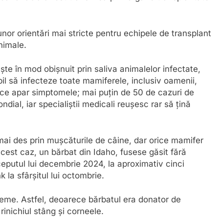
or orientări mai stricte pentru echipele de transplant
nimale.
te în mod obișnuit prin saliva animalelor infectate,
il să infecteze toate mamiferele, inclusiv oamenii,
ce apar simptomele; mai puțin de 50 de cazuri de
dial, iar specialiștii medicali reușesc rar să țină
mai des prin mușcăturile de câine, dar orice mamifer
acest caz, un bărbat din Idaho, fusese găsit fără
eputul lui decembrie 2024, la aproximativ cinci
la sfârșitul lui octombrie.
reme. Astfel, deoarece bărbatul era donator de
rinichiul stâng și corneele.