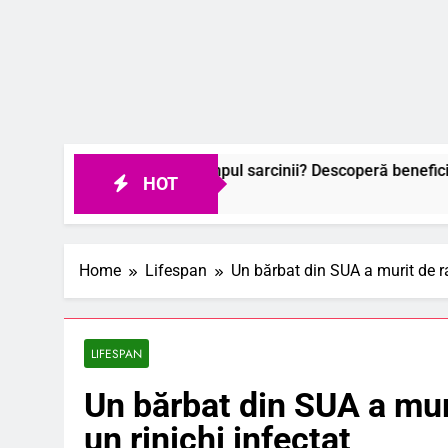
rsabile în timpul sarcinii? Descoperă beneficiile surprinzătoar
HOT
Home
Lifespan
Un bărbat din SUA a murit de ra
LIFESPAN
Un bărbat din SUA a muri
un rinichi infectat