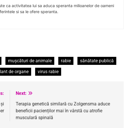
este ca activitatea lui sa aduca speranta milioanelor de oameni
erintele si sa le ofere speranta.
mușcături de animale
rabie
sănătate publică
lant de organe
virus rabie
s:
Next:
și
Terapia genetică similară cu Zolgensma aduce
ier
beneficii pacienților mai în vârstă cu atrofie
musculară spinală