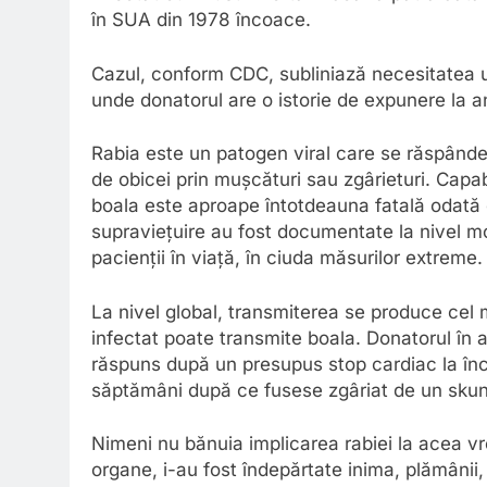
în SUA din 1978 încoace.
Cazul, conform CDC, subliniază necesitatea un
unde donatorul are o istorie de expunere la a
Rabia este un patogen viral care se răspândeș
de obicei prin mușcături sau zgârieturi. Capab
boala este aproape întotdeauna fatală odată 
supraviețuire au fost documentate la nivel mon
pacienții în viață, în ciuda măsurilor extreme.
La nivel global, transmiterea se produce cel 
infectat poate transmite boala. Donatorul în 
răspuns după un presupus stop cardiac la înc
săptămâni după ce fusese zgâriat de un skunk 
Nimeni nu bănuia implicarea rabiei la acea v
organe, i-au fost îndepărtate inima, plămânii, 