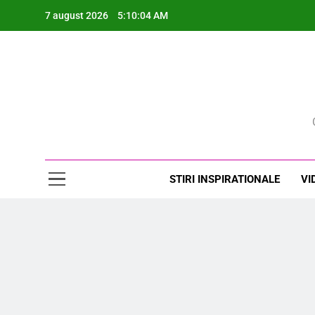
Skip
7 august 2026
5:10:06 AM
to
content
Rev
STIRI INSPIRATIONALE
VI