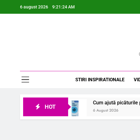
Skip
6 august 2026
9:21:25 AM
to
content
Rev
STIRI INSPIRATIONALE
VI
are?
Cum ajută picăturile pentru ochi să îți îmb
HOT
6 August 2026