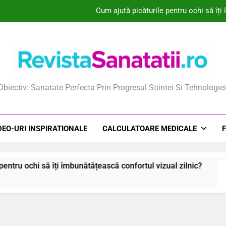
Ce este vitamina D3 și cum aj
Cum ajută vitamina C la întărirea sistemul
Ce este ceai
ista Sanatatii
Cum ajută picăturile pentru ochi să îți
Obiectiv: Sanatate Perfecta Prin Progresul Stiintei Si Tehnologiei
Ce este vitamina D3 și cum aj
Cum ajută vitamina C la întărirea sistemul
DEO-URI INSPIRATIONALE
CALCULATOARE MEDICALE
unătățească confortul vizual zilnic?
Ce este vi
6 August 20