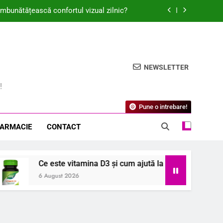
ută la îmbunătățirea sănătății oaselor?
ui imunitar? Beneficii și păreri experte
ul de iasomie și cum ajută la relaxare?
NEWSLETTER
 îmbunătățească confortul vizual zilnic?
!
ută la îmbunătățirea sănătății oaselor?
Pune o intrebare!
ui imunitar? Beneficii și păreri experte
FARMACIE
CONTACT
tamina D3 și cum ajută la îmbunătățirea sănătății oaselor?
26