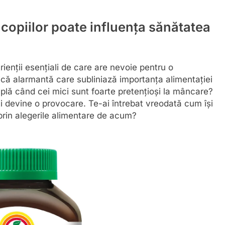
 copiilor poate influența sănătatea
ienții esențiali de care are nevoie pentru o
ică alarmantă care subliniază importanța alimentației
mplă când cei mici sunt foarte pretențioși la mâncare?
ți devine o provocare. Te-ai întrebat vreodată cum își
r prin alegerile alimentare de acum?