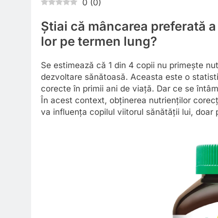
0
(
0
)
Știai că mâncarea preferată a
lor pe termen lung?
Se estimează că 1 din 4 copii nu primește nutr
dezvoltare sănătoasă. Aceasta este o statist
corecte în primii ani de viață. Dar ce se întâ
În acest context, obținerea nutrienților corec
va influența copilul viitorul sănătății lui, doa