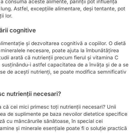
 a consuma aceste alimente, părinții pot influența
lung. Astfel, excepțiile alimentare, deși tentante, pot
i lor.
ării cognitive
limentație și dezvoltarea cognitivă a copiilor. O dietă
i mineralele necesare, poate ajuta la îmbunătățirea
udii arată că nutrienții precum fierul și vitamina C
, susținându-i astfel capacitatea de a învăța și de a se
se de acești nutrienți, se poate modifica semnificativ
c nutrienții necesari?
că cei mici primesc toți nutrienții necesari? Unii
erea de suplimente pe baza nevoilor dietetice specifice
lează cu mâncărurile sănătoase, în special cei
tamine și minerale esențiale poate fi o soluție practică