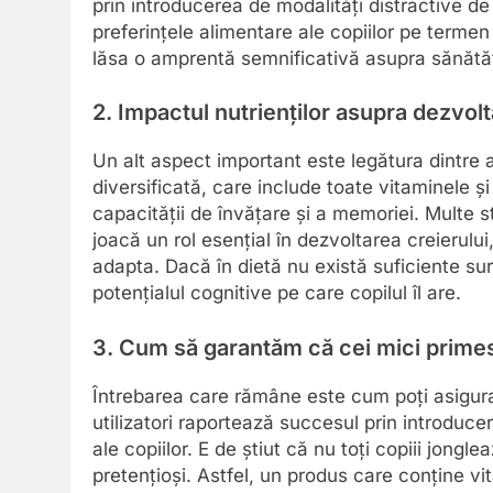
prin introducerea de modalități distractive de
preferințele alimentare ale copiilor pe termen 
lăsa o amprentă semnificativă asupra sănătăți
2. Impactul nutrienților asupra dezvolt
Un alt aspect important este legătura dintre a
diversificată, care include toate vitaminele ș
capacității de învățare și a memoriei. Multe st
joacă un rol esențial în dezvoltarea creierului
adapta. Dacă în dietă nu există suficiente sur
potențialul cognitive pe care copilul îl are.
3. Cum să garantăm că cei mici primes
Întrebarea care rămâne este cum poți asigura 
utilizatori raportează succesul prin introduc
ale copiilor. E de știut că nu toți copiii jong
pretențioși. Astfel, un produs care conține vi