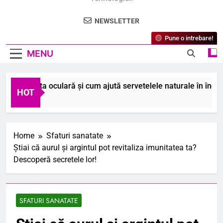
NEWSLETTER
Pune o intrebare!
MENU
 toaleta oculară și cum ajută servetelele naturale în îngrijirea 
HOT
 2026
Home
Sfaturi sanatate
Știai că aurul și argintul pot revitaliza imunitatea ta?
Descoperă secretele lor!
SFATURI SANATATE