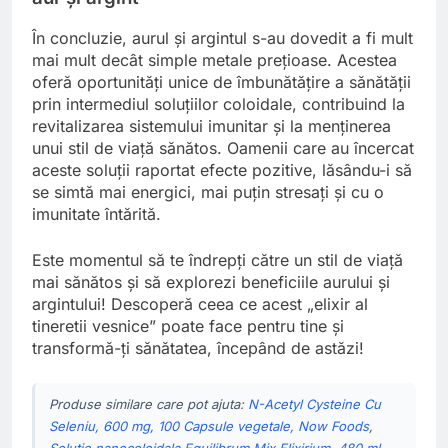
În concluzie, aurul și argintul s-au dovedit a fi mult
mai mult decât simple metale prețioase. Acestea
oferă oportunități unice de îmbunătățire a sănătății
prin intermediul soluțiilor coloidale, contribuind la
revitalizarea sistemului imunitar și la menținerea
unui stil de viață sănătos. Oamenii care au încercat
aceste soluții raportat efecte pozitive, lăsându-i să
se simtă mai energici, mai puțin stresați și cu o
imunitate întărită.
Este momentul să te îndrepți către un stil de viață
mai sănătos și să explorezi beneficiile aurului și
argintului! Descoperă ceea ce acest „elixir al
tineretii vesnice” poate face pentru tine și
transformă-ți sănătatea, începând de astăzi!
Produse similare care pot ajuta:
N-Acetyl Cysteine Cu
Seleniu, 600 mg, 100 Capsule vegetale, Now Foods
,