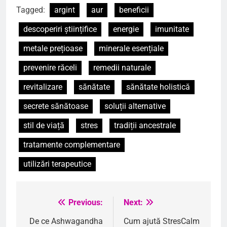
Tagged:
argint
aur
beneficii
descoperiri științifice
energie
imunitate
metale prețioase
minerale esențiale
prevenire răceli
remedii naturale
revitalizare
sănătate
sănătate holistică
secrete sănătoase
soluții alternative
stil de viață
stres
tradiții ancestrale
tratamente complementare
utilizări terapeutice
Previous:
Next:
Navigare
în
De ce Ashwagandha
Cum ajută StresCalm