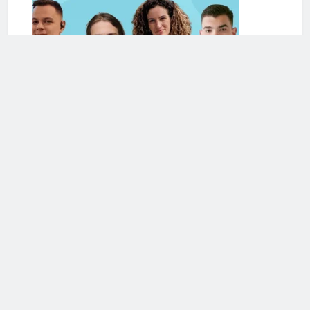
Serviciile de terapie online se extind și în România. Cele
mai frecvente cereri de ajutor din partea românilor
vizează anxietatea și problemele de cuplu/relaționale
Mai multe articole din Romania
Calculeaza-ti Sanatatea!
Calculator BMI (Body Mass Index)