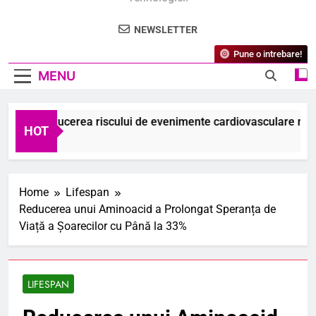
NEWSLETTER
Pune o intrebare!
MENU
diu: Reducerea riscului de evenimente cardiovasculare majore 
HOT
gust 2026
Home
Lifespan
Reducerea unui Aminoacid a Prolongat Speranța de
Viață a Șoarecilor cu Până la 33%
LIFESPAN