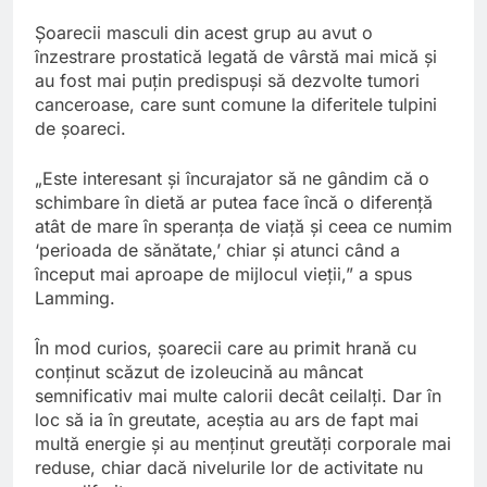
Șoarecii masculi din acest grup au avut o
înzestrare prostatică legată de vârstă mai mică și
au fost mai puțin predispuși să dezvolte tumori
canceroase, care sunt comune la diferitele tulpini
de șoareci.
„Este interesant și încurajator să ne gândim că o
schimbare în dietă ar putea face încă o diferență
atât de mare în speranța de viață și ceea ce numim
‘perioada de sănătate,’ chiar și atunci când a
început mai aproape de mijlocul vieții,” a spus
Lamming.
În mod curios, șoarecii care au primit hrană cu
conținut scăzut de izoleucină au mâncat
semnificativ mai multe calorii decât ceilalți. Dar în
loc să ia în greutate, aceștia au ars de fapt mai
multă energie și au menținut greutăți corporale mai
reduse, chiar dacă nivelurile lor de activitate nu