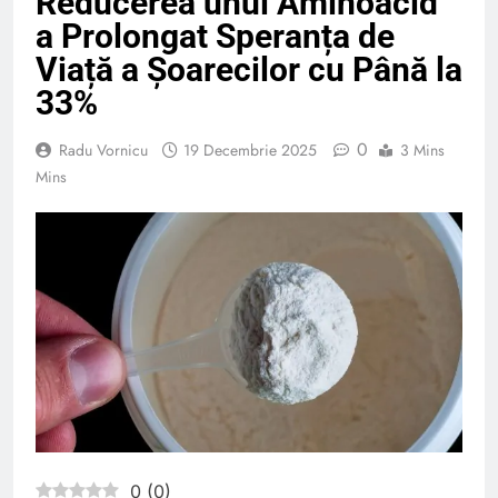
Reducerea unui Aminoacid
a Prolongat Speranța de
Viață a Șoarecilor cu Până la
33%
0
Radu Vornicu
19 Decembrie 2025
3 Mins
Mins
0
(
0
)