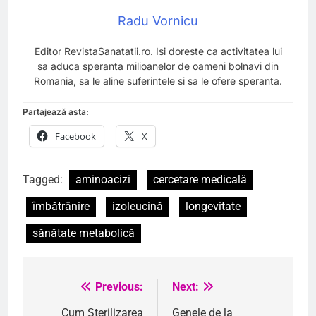
Radu Vornicu
Editor RevistaSanatatii.ro. Isi doreste ca activitatea lui
sa aduca speranta milioanelor de oameni bolnavi din
Romania, sa le aline suferintele si sa le ofere speranta.
Partajează asta:
Facebook
X
Tagged:
aminoacizi
cercetare medicală
îmbătrânire
izoleucină
longevitate
sănătate metabolică
Previous:
Next:
Navigare
în
Cum Sterilizarea
Genele de la