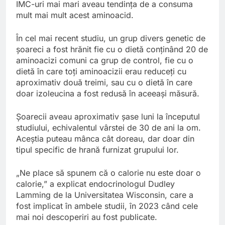
IMC-uri mai mari aveau tendința de a consuma
mult mai mult acest aminoacid.
În cel mai recent studiu, un grup divers genetic de
șoareci a fost hrănit fie cu o dietă conținând 20 de
aminoacizi comuni ca grup de control, fie cu o
dietă în care toți aminoacizii erau reduceți cu
aproximativ două treimi, sau cu o dietă în care
doar izoleucina a fost redusă în aceeași măsură.
Șoarecii aveau aproximativ șase luni la începutul
studiului, echivalentul vârstei de 30 de ani la om.
Aceștia puteau mânca cât doreau, dar doar din
tipul specific de hrană furnizat grupului lor.
„Ne place să spunem că o calorie nu este doar o
calorie,” a explicat endocrinologul Dudley
Lamming de la Universitatea Wisconsin, care a
fost implicat în ambele studii, în 2023 când cele
mai noi descoperiri au fost publicate.