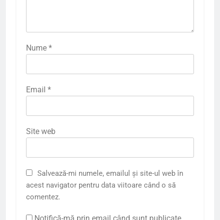
Nume
*
Email
*
Site web
Salvează-mi numele, emailul și site-ul web în
acest navigator pentru data viitoare când o să
comentez.
Notifică-mă prin email când sunt publicate