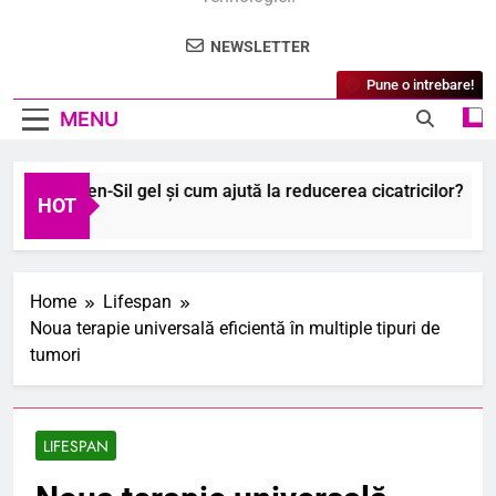
NEWSLETTER
Pune o intrebare!
MENU
te Regen-Sil gel și cum ajută la reducerea cicatricilor?
HOT
ust 2026
Home
Lifespan
Noua terapie universală eficientă în multiple tipuri de
tumori
LIFESPAN