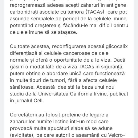
reprogramează adesea acești zaharuri în antigene
carbohidrați asociate cu tumora (TACAs), care pot
ascunde semnalele de pericol de la celulele imune,
potențând creșterea și făcându-le mai dificil pentru
celulele imune să se atașeze.
Cu toate acestea, reconfigurarea acestui glicocalix
diferențiază și celulele canceroase de cele
normale și oferă o oportunitate de a le viza. Dacă
găsim o modalitate de a viza TACAs în siguranță,
putem obține o abordare unică care funcționează
în multe tipuri de tumori, fără a afecta celulele
sănătoase. Această idee stă la baza unui nou
studiu de la Universitatea California Irvine, publicat
în jurnalul Cell.
Cercetătorii au folosit proteine ​​de legare a
zaharurilor numite lectine într-un mod care
provoacă multe apucături slabe să se adune
(aviditate), pe care autorii o aseamănă cu Velcro-