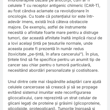
celulele T cu receptor antigenic chimeric (CAR-T),
au fost cândva aclamate ca revoluționare în
oncologie. Cu toate că potențialul lor este într-
adevăr imens, există încă câteva obstacole
majore. De exemplu, astfel de instrumente
necesită o afinitate foarte mare pentru a distruge
tumori, dar această afinitate înaltă implică riscul de
a lovi același țintă pe țesuturile normale, unde
aceasta poate fi prezentă în număr redus
(toxicitate „pe-țintă, în afara cancerului”). În plus,
țintele tind să fie specifice pentru un anumit tip de
cancer sau chiar pentru o tumoră particulară,
necesitând abordări personalizate și costisitoare.
Unul dintre cele mai răspândite adaptări care ajută
celulele canceroase să crească și să se propage
evitând sistemul imunitar este reconfigurarea
glicocalixului, care reprezintă un strat celular de
glicani legați de proteine și grăsimi (glicoproteine,
glicolipide, proteoglicani). Tumorile îngroașă și