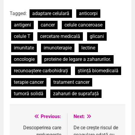
Tagged:
adaptare celulară
anticorpi
antigeni
cancer
celule canceroase
celule T
cercetare medicală
glicani
imunitate
imunoterapie
lectine
oncologie
proteine de legare a zaharurilor.
recunoaștere carbohidrați
știință biomedicală
terapie cancer
tratament cancer
tumoră solidă
zaharuri de suprafață
Previous:
Next:
Navigare
în
Descoperirea care
De ce crește riscul de
prelungește
coagulare odată cu