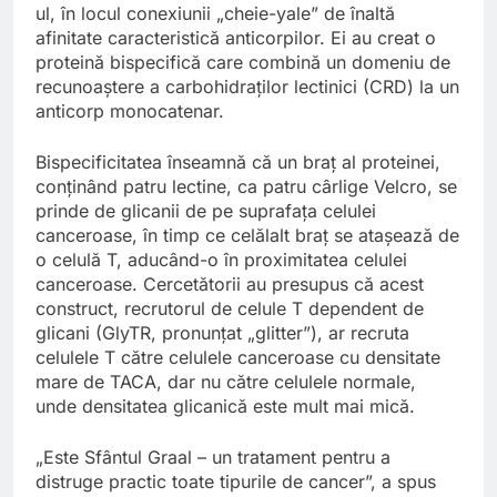
ul, în locul conexiunii „cheie-yale” de înaltă
afinitate caracteristică anticorpilor. Ei au creat o
proteină bispecifică care combină un domeniu de
recunoaștere a carbohidraților lectinici (CRD) la un
anticorp monocatenar.
Bispecificitatea înseamnă că un braț al proteinei,
conținând patru lectine, ca patru cârlige Velcro, se
prinde de glicanii de pe suprafața celulei
canceroase, în timp ce celălalt braț se atașează de
o celulă T, aducând-o în proximitatea celulei
canceroase. Cercetătorii au presupus că acest
construct, recrutorul de celule T dependent de
glicani (GlyTR, pronunțat „glitter”), ar recruta
celulele T către celulele canceroase cu densitate
mare de TACA, dar nu către celulele normale,
unde densitatea glicanică este mult mai mică.
„Este Sfântul Graal – un tratament pentru a
distruge practic toate tipurile de cancer”, a spus