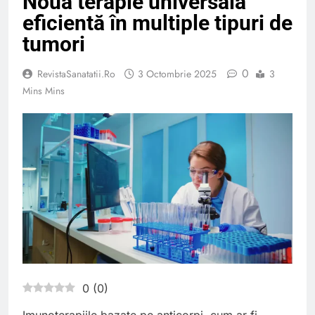
Noua terapie universală
eficientă în multiple tipuri de
tumori
0
RevistaSanatatii.ro
3 Octombrie 2025
3
Mins Mins
0
(
0
)
Imunoterapiile bazate pe anticorpi, cum ar fi