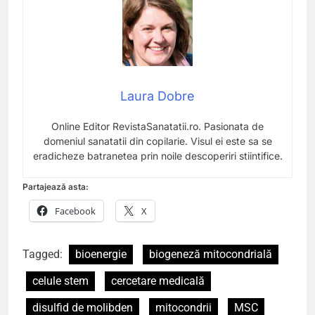
Laura Dobre
Online Editor RevistaSanatatii.ro. Pasionata de
domeniul sanatatii din copilarie. Visul ei este sa se
eradicheze batranetea prin noile descoperiri stiintifice.
Partajează asta:
Facebook
X
Tagged:
bioenergie
biogeneză mitocondrială
celule stem
cercetare medicală
disulfid de molibden
mitocondrii
MSC