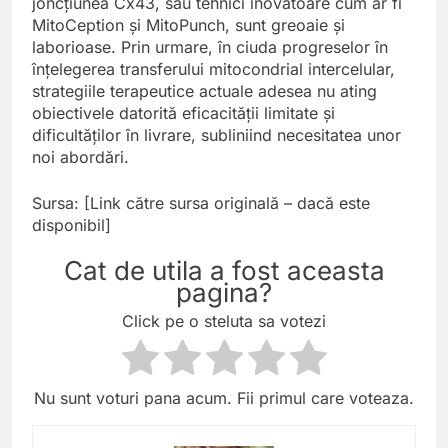
joncțiunea Cx43, sau tehnici inovatoare cum ar fi
MitoCeption și MitoPunch, sunt greoaie și
laborioase. Prin urmare, în ciuda progreselor în
înțelegerea transferului mitocondrial intercelular,
strategiile terapeutice actuale adesea nu ating
obiectivele datorită eficacității limitate și
dificultăților în livrare, subliniind necesitatea unor
noi abordări.
Sursa: [Link către sursa originală – dacă este
disponibil]
Cat de utila a fost aceasta
pagina?
Click pe o steluta sa votezi
Nu sunt voturi pana acum. Fii primul care voteaza.