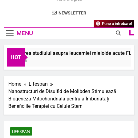
NEWSLETTER
Pune o intrebare!
MENU
scoperirea studiului asupra leucemiei mieloide acute FLT3-mut
HOT
ugust 2026
Home
Lifespan
Nanostructuri de Disulfid de Molibden Stimulează
Biogeneza Mitochondrială pentru a Îmbunătăți
Beneficiile Terapiei cu Celule Stem
LIFESPAN