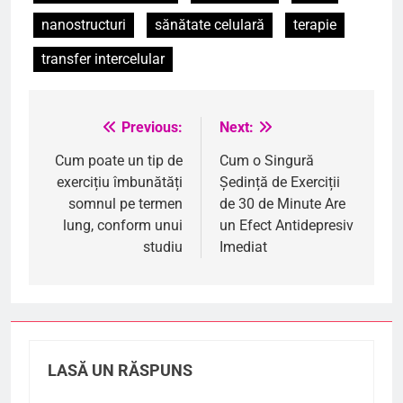
nanostructuri
sănătate celulară
terapie
transfer intercelular
Previous:
Next:
Navigare
în
Cum poate un tip de
Cum o Singură
exercițiu îmbunătăți
Ședință de Exerciții
articole
somnul pe termen
de 30 de Minute Are
lung, conform unui
un Efect Antidepresiv
studiu
Imediat
LASĂ UN RĂSPUNS