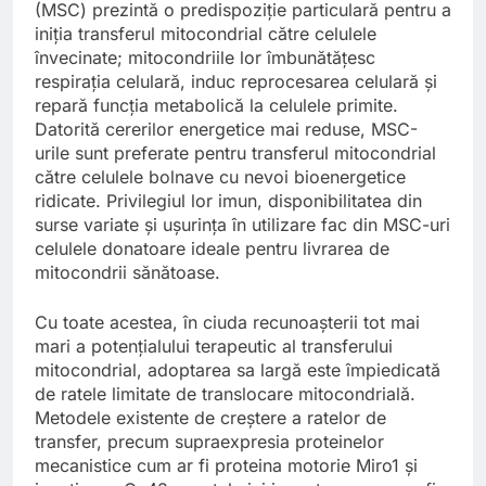
(MSC) prezintă o predispoziție particulară pentru a
iniția transferul mitocondrial către celulele
învecinate; mitocondriile lor îmbunătățesc
respirația celulară, induc reprocesarea celulară și
repară funcția metabolică la celulele primite.
Datorită cererilor energetice mai reduse, MSC-
urile sunt preferate pentru transferul mitocondrial
către celulele bolnave cu nevoi bioenergetice
ridicate. Privilegiul lor imun, disponibilitatea din
surse variate și ușurința în utilizare fac din MSC-uri
celulele donatoare ideale pentru livrarea de
mitocondrii sănătoase.
Cu toate acestea, în ciuda recunoașterii tot mai
mari a potențialului terapeutic al transferului
mitocondrial, adoptarea sa largă este împiedicată
de ratele limitate de translocare mitocondrială.
Metodele existente de creștere a ratelor de
transfer, precum supraexpresia proteinelor
mecanistice cum ar fi proteina motorie Miro1 și