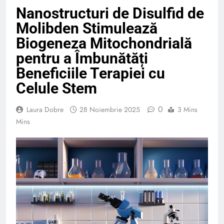
Nanostructuri de Disulfid de
Molibden Stimulează
Biogeneza Mitochondrială
pentru a Îmbunătăți
Beneficiile Terapiei cu
Celule Stem
0
Laura Dobre
28 Noiembrie 2025
3 Mins
Mins