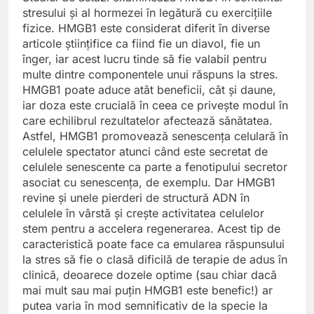
stresului și al hormezei în legătură cu exercițiile
fizice. HMGB1 este considerat diferit în diverse
articole științifice ca fiind fie un diavol, fie un
înger, iar acest lucru tinde să fie valabil pentru
multe dintre componentele unui răspuns la stres.
HMGB1 poate aduce atât beneficii, cât și daune,
iar doza este crucială în ceea ce privește modul în
care echilibrul rezultatelor afectează sănătatea.
Astfel, HMGB1 promovează senescența celulară în
celulele spectator atunci când este secretat de
celulele senescente ca parte a fenotipului secretor
asociat cu senescența, de exemplu. Dar HMGB1
revine și unele pierderi de structură ADN în
celulele în vârstă și crește activitatea celulelor
stem pentru a accelera regenerarea. Acest tip de
caracteristică poate face ca emularea răspunsului
la stres să fie o clasă dificilă de terapie de adus în
clinică, deoarece dozele optime (sau chiar dacă
mai mult sau mai puțin HMGB1 este benefic!) ar
putea varia în mod semnificativ de la specie la