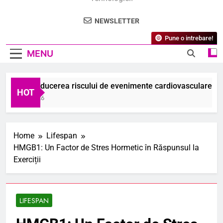
NEWSLETTER
Pune o intrebare!
MENU
udiu: Reducerea riscului de evenimente cardiovasculare major
HOT
August 2026
Home
Lifespan
HMGB1: Un Factor de Stres Hormetic în Răspunsul la
Exerciții
LIFESPAN