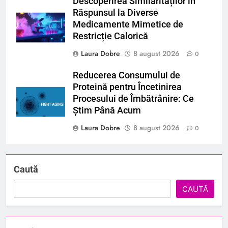
Descoperirea Similarităților în
Răspunsul la Diverse
Medicamente Mimetice de
Restricție Calorică
Laura Dobre
8 august 2026
0
Reducerea Consumului de
Proteină pentru Încetinirea
Procesului de Îmbătrânire: Ce
Știm Până Acum
Laura Dobre
8 august 2026
0
Caută
CAUTĂ