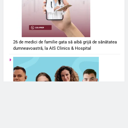
26 de medici de familie gata să aibă grijă de sănătatea
dumneavoastră, la AIS Clinics & Hospital
Serviciile de terapie online se extind și în România. Cele
mai frecvente cereri de ajutor din partea românilor