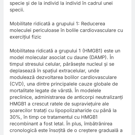
specie și de la individ la individ în cadrul unei
specii.
Mobilitate ridicată a grupului 1: Reducerea
moleculei periculoase în bolile cardiovasculare cu
exercițiul fizic
Mobilitatea ridicată a grupului 1 (HMGB1) este un
model molecular asociat cu daune (DAMP). În
timpul stresului celular, părăsește nucleul și se
deplasează în spațiul extracelular, unde
modulează dezvoltarea bolilor cardiovasculare
(CVD), una dintre principalele cauze globale de
mortalitate legate de vârstă. În modelele
preclinice, administrarea de anticorpi neutralizanți
HMGB1 a crescut ratele de supraviețuire ale
șoarecilor tratați cu lipopolizaharide cu până la
30%, în timp ce tratamentul cu HMGB1
recombinant a fost letal. În plus, îmbătrânirea
cronologică este însoțită de o creștere graduală a