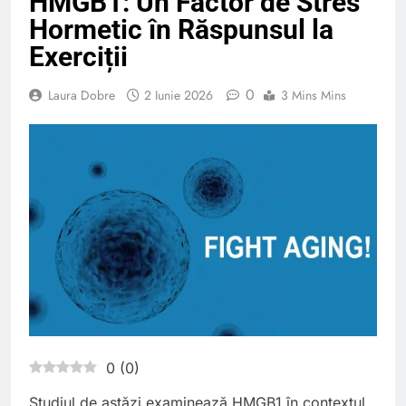
HMGB1: Un Factor de Stres
Hormetic în Răspunsul la
Exerciții
0
Laura Dobre
2 Iunie 2026
3 Mins Mins
0
(
0
)
Studiul de astăzi examinează HMGB1 în contextul