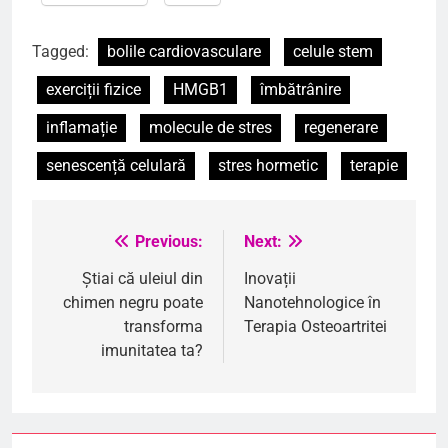
Tagged:
bolile cardiovasculare
celule stem
exerciții fizice
HMGB1
îmbătrânire
inflamație
molecule de stres
regenerare
senescență celulară
stres hormetic
terapie
Previous:
Next:
Navigare
în
Știai că uleiul din
Inovații
chimen negru poate
Nanotehnologice în
articole
transforma
Terapia Osteoartritei
imunitatea ta?