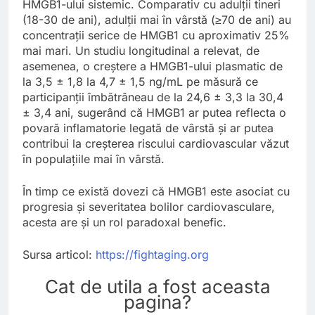
HMGB1-ului sistemic. Comparativ cu adulții tineri
(18-30 de ani), adulții mai în vârstă (≥70 de ani) au
concentrații serice de HMGB1 cu aproximativ 25%
mai mari. Un studiu longitudinal a relevat, de
asemenea, o creștere a HMGB1-ului plasmatic de
la 3,5 ± 1,8 la 4,7 ± 1,5 ng/mL pe măsură ce
participanții îmbătrâneau de la 24,6 ± 3,3 la 30,4
± 3,4 ani, sugerând că HMGB1 ar putea reflecta o
povară inflamatorie legată de vârstă și ar putea
contribui la creșterea riscului cardiovascular văzut
în populațiile mai în vârstă.
În timp ce există dovezi că HMGB1 este asociat cu
progresia și severitatea bolilor cardiovasculare,
acesta are și un rol paradoxal benefic.
Sursa articol:
https://fightaging.org
Cat de utila a fost aceasta
pagina?