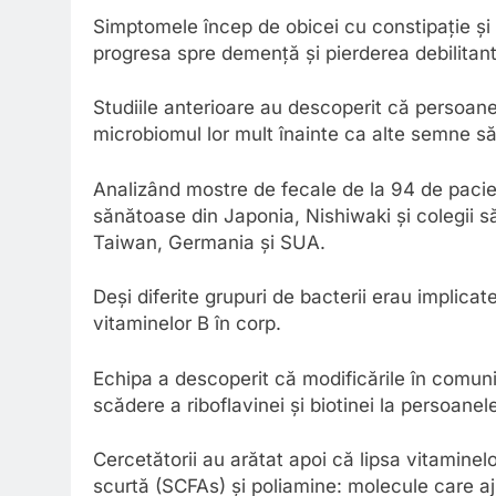
Simptomele încep de obicei cu constipație și
progresa spre demență și pierderea debilitant
Studiile anterioare au descoperit că persoan
microbiomul lor mult înainte ca alte semne s
Analizând mostre de fecale de la 94 de pacie
sănătoase din Japonia, Nishiwaki și colegii s
Taiwan, Germania și SUA.
Deși diferite grupuri de bacterii erau implicate
vitaminelor B în corp.
Echipa a descoperit că modificările în comunit
scădere a riboflavinei și biotinei la persoane
Cercetătorii au arătat apoi că lipsa vitaminel
scurtă (SCFAs) și poliamine: molecule care aj