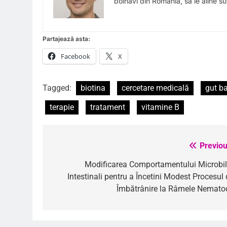
bolnavi din Romania, sa le aline suf
Partajează asta:
Facebook
X
Tagged:
biotina
cercetare medicală
gut ba
terapie
tratament
vitamine B
Previou
Navigare
în
Modificarea Comportamentului Microbil
Intestinali pentru a Încetini Modest Procesul 
articole
Îmbătrânire la Râmele Nemato