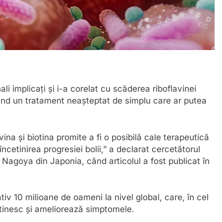
ali implicați și i-a corelat cu scăderea riboflavinei
rând un tratament neașteptat de simplu care ar putea
ina și biotina promite a fi o posibilă cale terapeutică
cetinirea progresiei bolii,” a declarat cercetătorul
 Nagoya din Japonia, când articolul a fost publicat în
v 10 milioane de oameni la nivel global, care, în cel
etinesc și ameliorează simptomele.