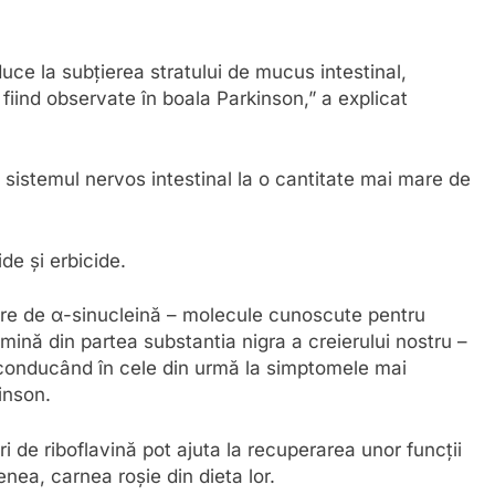
uce la subțierea stratului de mucus intestinal,
fiind observate în boala Parkinson,” a explicat
 sistemul nervos intestinal la o cantitate mai mare de
de și erbicide.
ibre de α-sinucleină – molecule cunoscute pentru
ină din partea substantia nigra a creierului nostru –
, conducând în cele din urmă la simptomele mai
inson.
 de riboflavină pot ajuta la recuperarea unor funcții
enea, carnea roșie din dieta lor.