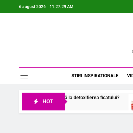
Skip
6 august 2026
11:27:31 AM
to
content
Rev
STIRI INSPIRATIONALE
VI
r și cum ajută la detoxifierea ficatului?
Cum am
HOT
6 Augu