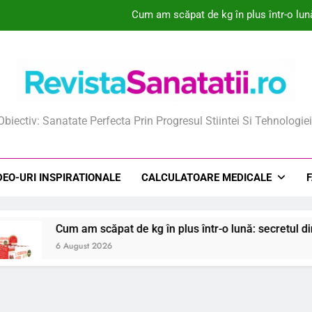
Cum am scăpat de kg în plus într-o lună
De ce prezervativele cu nervuri pot
De ce combinația unică de ingrediente poate t
Ce este extractul din mladite de ienupar
ista Sanatatii
Obiectiv: Sanatate Perfecta Prin Progresul Stiintei Si Tehnologiei
Cum am scăpat de kg în plus într-o lună
De ce prezervativele cu nervuri pot
DEO-URI INSPIRATIONALE
CALCULATOARE MEDICALE
De ce combinația unică de ingrediente poate t
 scăpat de kg în plus într-o lună: secretul dintr-un băț de pe
st 2026