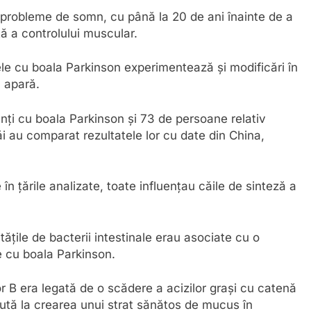
 probleme de somn, cu până la 20 de ani înainte de a
ă a controlului muscular.
ele cu boala Parkinson experimentează și modificări în
ă apară.
nți cu boala Parkinson și 73 de persoane relativ
ăi au comparat rezultatele lor cu date din China,
 în țările analizate, toate influențau căile de sinteză a
ățile de bacterii intestinale erau asociate cu o
le cu boala Parkinson.
or B era legată de o scădere a acizilor grași cu catenă
ută la crearea unui strat sănătos de mucus în