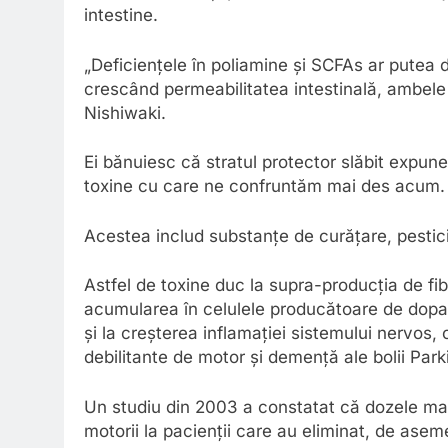
intestine.
„Deficiențele în poliamine și SCFAs ar putea d
crescând permeabilitatea intestinală, ambele 
Nishiwaki.
Ei bănuiesc că stratul protector slăbit expune
toxine cu care ne confruntăm mai des acum.
Acestea includ substanțe de curățare, pestici
Astfel de toxine duc la supra-producția de f
acumularea în celulele producătoare de dopam
și la creșterea inflamației sistemului nervos
debilitante de motor și demență ale bolii Park
Un studiu din 2003 a constatat că dozele mari
motorii la pacienții care au eliminat, de asem