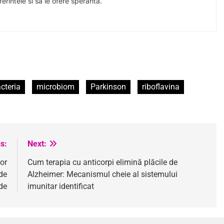
erintele si sa le ofere speranta.
cteria
microbiom
Parkinson
riboflavina
s:
Next:
or
Cum terapia cu anticorpi elimină plăcile de
de
Alzheimer: Mecanismul cheie al sistemului
de
imunitar identificat