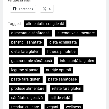
Partajează asta:
Facebook
X
Tagged:
alimentație conștientă
alimentație sănătoasă
alternative alimentare
beneficii sănătate
dietă echilibrată
dieta fără gluten
fitness și nutriție
gastronomie sănătoasă
intoleranță la gluten
legume și paste
nutriție optimă
paste fără gluten
paste sănătoase
produse alimentare
rețete fără gluten
sănătate digestivă
stil de viață
trenduri culinare
vegani
wellness