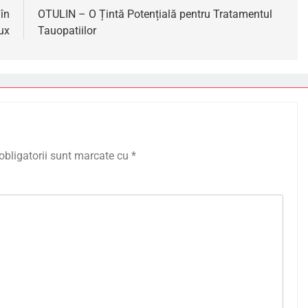
în
OTULIN – O Țintă Potențială pentru Tratamentul
ux
Tauopatiilor
obligatorii sunt marcate cu
*