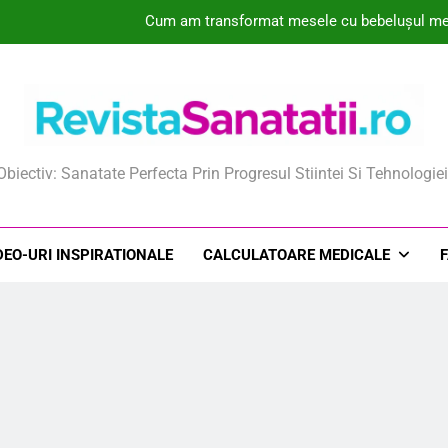
Cum am transformat mesele cu bebelușul meu 
Colecțiile de Genomuri Virale Create de IA Ri
Descoperiri în Genomică și Inteligență Artificială Identifică un Cand
De ce unele mame aleg pulberile orodispersabile în timpul sarcinii
ista Sanatatii
Obiectiv: Sanatate Perfecta Prin Progresul Stiintei Si Tehnologiei
Cum am transformat mesele cu bebelușul meu 
Colecțiile de Genomuri Virale Create de IA Ri
DEO-URI INSPIRATIONALE
CALCULATOARE MEDICALE
Descoperiri în Genomică și Inteligență Artificială Identifică un Cand