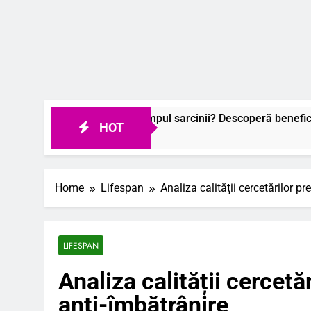
rsabile în timpul sarcinii? Descoperă beneficiile surprinzătoar
HOT
Home
Lifespan
Analiza calității cercetărilor p
LIFESPAN
Analiza calității cercetă
anti-îmbătrânire