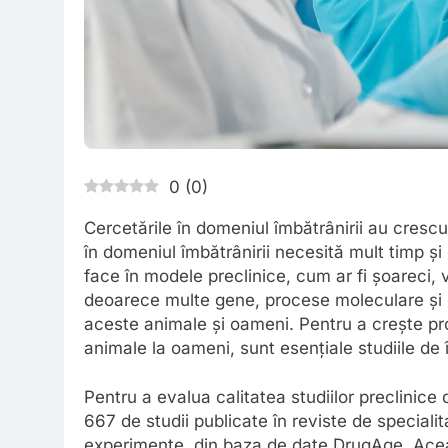
0
(
0
)
Cercetările în domeniul îmbătrânirii au cresc
în domeniul îmbătrânirii necesită mult timp și 
face în modele preclinice, cum ar fi șoareci, 
deoarece multe gene, procese moleculare și
aceste animale și oameni. Pentru a crește pro
animale la oameni, sunt esențiale studiile de î
Pentru a evalua calitatea studiilor preclinice 
667 de studii publicate în reviste de speciali
experimente, din baza de date DrugAge. Acea