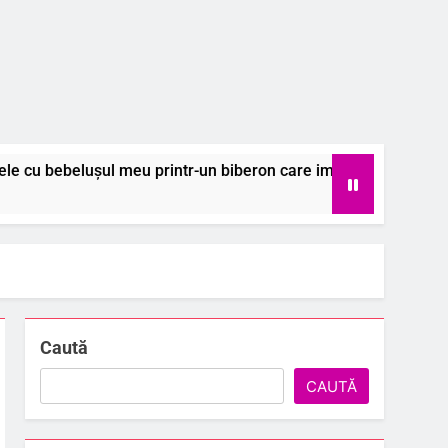
u printr-un biberon care imită naturalul
Col
6 A
Caută
CAUTĂ