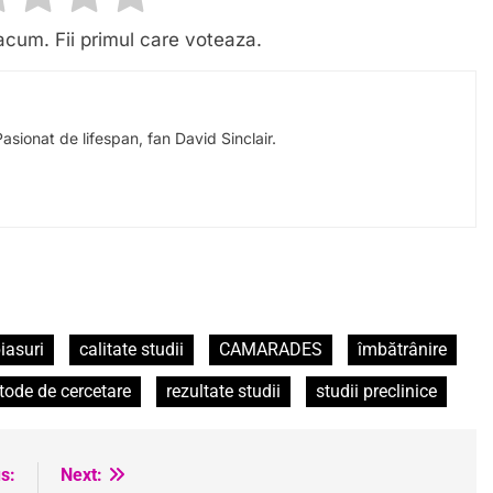
acum. Fii primul care voteaza.
Pasionat de lifespan, fan David Sinclair.
iasuri
calitate studii
CAMARADES
îmbătrânire
ode de cercetare
rezultate studii
studii preclinice
s:
Next: