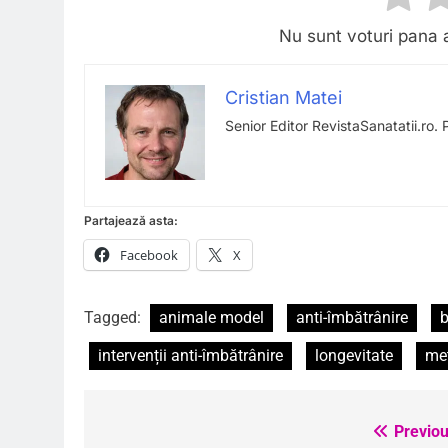
Nu sunt voturi pana 
Cristian Matei
Senior Editor RevistaSanatatii.ro. 
Partajează asta:
Facebook
X
Tagged:
animale model
anti-îmbătrânire
b
intervenții anti-îmbătrânire
longevitate
met
Previou
Navigare