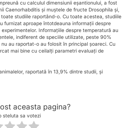
reună cu calculul dimensiunii eșantionului, a fost
mii Caenorhabditis și muștele de fructe Drosophila și,
 toate studiile raportând-o. Cu toate acestea, studiile
au furnizat aproape întotdeauna informații despre
 experimentelor. Informațiile despre temperatură au
tele, indiferent de speciile utilizate, peste 90%
 nu au raportat-o au folosit în principal șoareci. Cu
cat mai bine cu ceilalți parametri evaluați de
nimalelor, raportată în 13,9% dintre studii, și
 fost aceasta pagina?
o steluta sa votezi