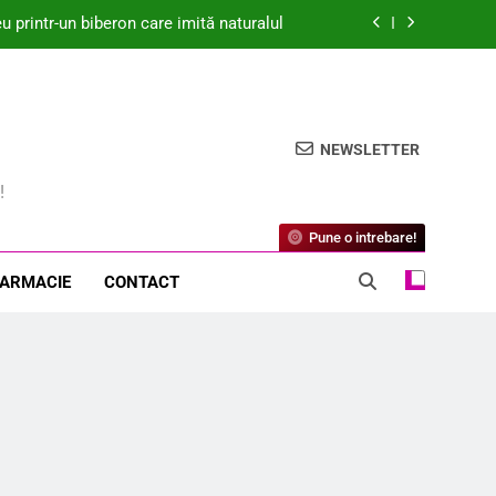
printr-un biberon care imită naturalul
dică Îngrijorări Legate de Biosecuritate
idat de Medicament Modificator al Bolii
pentru Osteoartrită
NEWSLETTER
? Descoperă beneficiile surprinzătoare!
!
printr-un biberon care imită naturalul
Pune o intrebare!
dică Îngrijorări Legate de Biosecuritate
FARMACIE
CONTACT
idat de Medicament Modificator al Bolii
pentru Osteoartrită