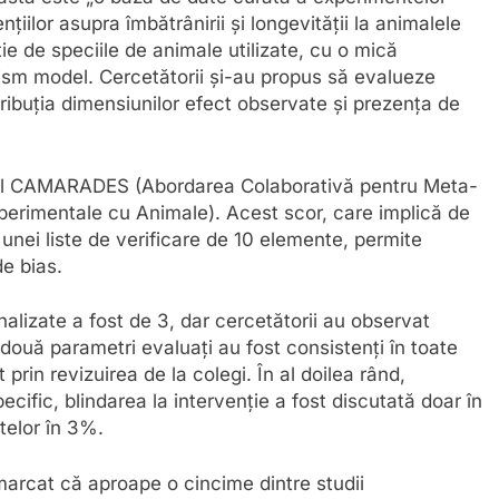
țiilor asupra îmbătrânirii și longevității la animalele
ie de speciile de animale utilizate, cu o mică
ism model. Cercetătorii și-au propus să evalueze
stribuția dimensiunilor efect observate și prezența de
corul CAMARADES (Abordarea Colaborativă pentru Meta-
Experimentale cu Animale). Acest scor, care implică de
unei liste de verificare de 10 elemente, permite
de bias.
izate a fost de 3, dar cercetătorii au observat
r două parametri evaluați au fost consistenți în toate
t prin revizuirea de la colegi. În al doilea rând,
cific, blindarea la intervenție a fost discutată doar în
atelor în 3%.
emarcat că aproape o cincime dintre studii