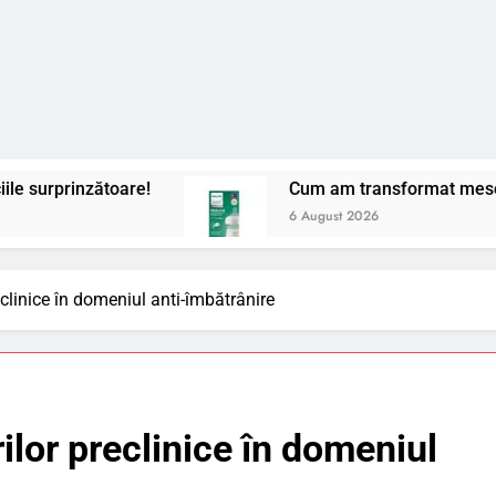
e!
Cum am transformat mesele cu bebelușul me
6 August 2026
reclinice în domeniul anti-îmbătrânire
rilor preclinice în domeniul