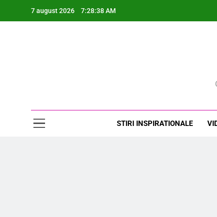
Skip
7 august 2026
7:28:40 AM
to
content
Rev
STIRI INSPIRATIONALE
VI