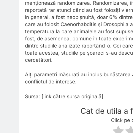
menționează randomizarea. Randomizarea, împ
raportată rar atunci când au fost folosiți vier
în general, a fost neobișnuită, doar 6% dintre
care au folosit Caenorhabditis și Drosophila 
temperatura la care animalele au fost supuse
fost, de asemenea, comune în toate experimen
dintre studiile analizate raportând-o. Cei care
toate acestea, studiile pe șoareci s-au descur
cercetători.
Alți parametri măsurați au inclus bunăstarea a
conflictul de interese.
Sursa: [link către sursa originală]
Cat de utila a
Click pe 