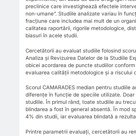
preclinice care investighează efectele interven
non-umane”. Studiile analizate variau în funcț
fracțiune care includea mai mult de un organ
calitatea raportării, rigorile metodologice, di
biasuri în acele studii.
Cercetătorii au evaluat studiile folosind s
Analiza și Revizuirea Datelor de la Studiile 
obicei acordarea de puncte studiilor conform 
evaluarea calității metodologice și a riscului 
Scorul CAMARADES median pentru studiile anal
diferențe în funcție de speciile utilizate. Doa
studiile. În primul rând, toate studiile au trecu
blindarea a fost în general absentă. În mod spe
4% din studii, iar evaluarea blindată a rezult
Printre parametrii evaluați, cercetătorii au r