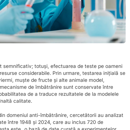
ut semnificativ; totuși, efectuarea de teste pe oameni
resurse considerabile. Prin urmare, testarea inițială se
viermi, muște de fructe și alte animale model,
 mecanisme de îmbătrânire sunt conservate între
babilitatea de a traduce rezultatele de la modelele
naltă calitate.
din domeniul anti-îmbătrânire, cercetătorii au analizat
tate între 1948 și 2024, care au inclus 720 de
sta este „o bază de date curată a experimentelor