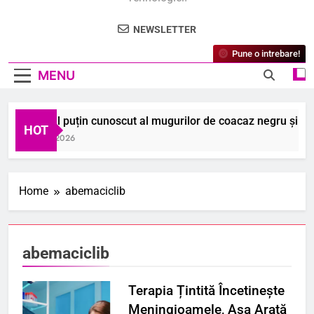
NEWSLETTER
Pune o intrebare!
MENU
Secretul puțin cunoscut al mugurilor de coacaz negru și benef
HOT
6 August 2026
Home
abemaciclib
abemaciclib
Terapia Țintită Încetinește
Meningioamele, Așa Arată