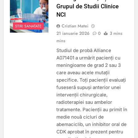
Grupul de Studii Clinice
NCI
Cristian Matei
STIRI SANATATE
21 ianuarie 2026
0
3 mins
mins
Studiul de probă Alliance
A071401 a urmărit pacienți cu
meningioame de grad 2 sau 3
care aveau acele mutații
specifice. Toți pacienții evaluați
fuseseră supuși anterior unei
intervenții chirurgicale,
radioterapiei sau ambelor
tratamente. Pacienții au primit în
medie nouă cicluri de
abemaciclib, un inhibitor oral de
CDK aprobat în prezent pentru