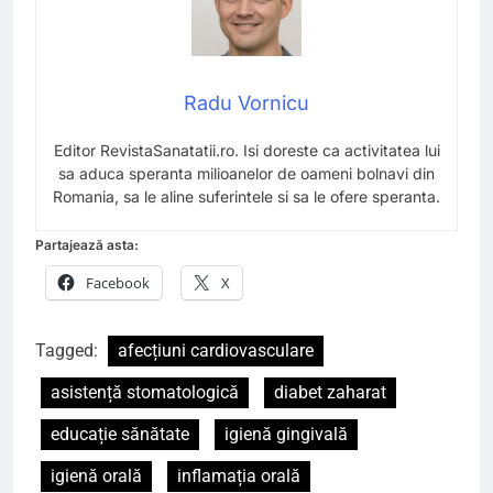
Radu Vornicu
Editor RevistaSanatatii.ro. Isi doreste ca activitatea lui
sa aduca speranta milioanelor de oameni bolnavi din
Romania, sa le aline suferintele si sa le ofere speranta.
Partajează asta:
Facebook
X
Tagged:
afecțiuni cardiovasculare
asistență stomatologică
diabet zaharat
educație sănătate
igienă gingivală
igienă orală
inflamația orală