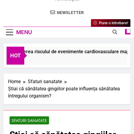
NEWSLETTER
Pune o intrebare!
MENU
 Reducerea riscului de evenimente cardiovasculare majore (MAC
HOT
2026
Home
Sfaturi sanatate
Știai că sănătatea gingiilor poate influența sănătatea
întregului organism?
SFATURI SANATATE