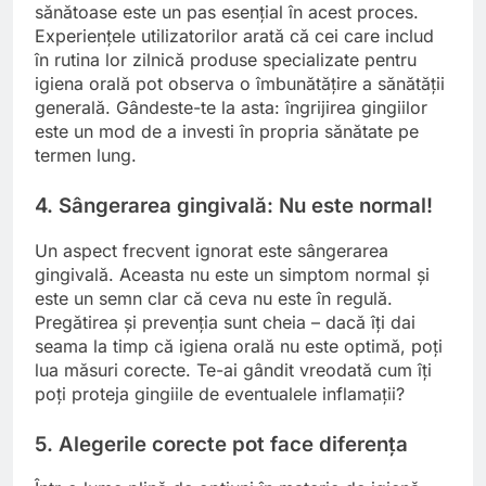
sănătoase este un pas esențial în acest proces.
Experiențele utilizatorilor arată că cei care includ
în rutina lor zilnică produse specializate pentru
igiena orală pot observa o îmbunătățire a sănătății
generală. Gândeste-te la asta: îngrijirea gingiilor
este un mod de a investi în propria sănătate pe
termen lung.
4. Sângerarea gingivală: Nu este normal!
Un aspect frecvent ignorat este sângerarea
gingivală. Aceasta nu este un simptom normal și
este un semn clar că ceva nu este în regulă.
Pregătirea și prevenția sunt cheia – dacă îți dai
seama la timp că igiena orală nu este optimă, poți
lua măsuri corecte. Te-ai gândit vreodată cum îți
poți proteja gingiile de eventualele inflamații?
5. Alegerile corecte pot face diferența