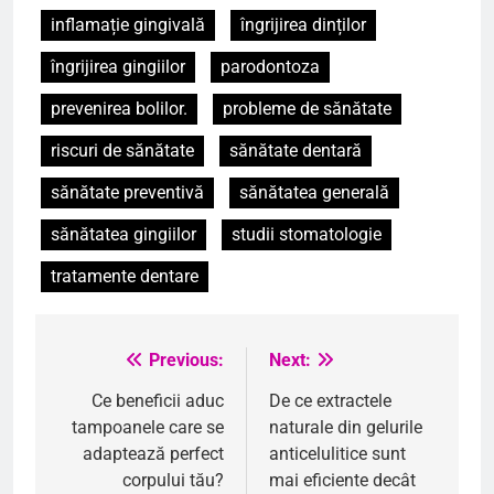
inflamație gingivală
îngrijirea dinților
îngrijirea gingiilor
parodontoza
prevenirea bolilor.
probleme de sănătate
riscuri de sănătate
sănătate dentară
sănătate preventivă
sănătatea generală
sănătatea gingiilor
studii stomatologie
tratamente dentare
Previous:
Next:
Navigare
în
Ce beneficii aduc
De ce extractele
tampoanele care se
naturale din gelurile
articole
adaptează perfect
anticelulitice sunt
corpului tău?
mai eficiente decât