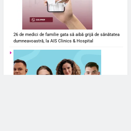
26 de medici de familie gata să aibă grijă de sănătatea
dumneavoastră, la AIS Clinics & Hospital
Serviciile de terapie online se extind și în România. Cele
mai frecvente cereri de ajutor din partea românilor
vizează anxietatea și problemele de cuplu/relaționale