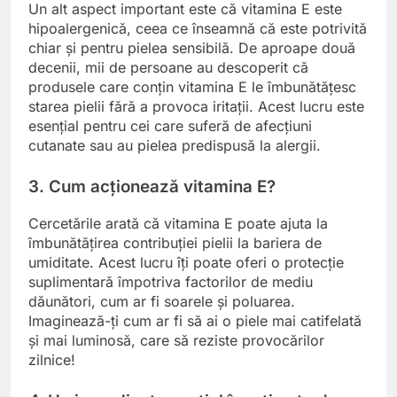
Un alt aspect important este că vitamina E este
hipoalergenică, ceea ce înseamnă că este potrivită
chiar și pentru pielea sensibilă. De aproape două
decenii, mii de persoane au descoperit că
produsele care conțin vitamina E le îmbunătățesc
starea pielii fără a provoca iritații. Acest lucru este
esențial pentru cei care suferă de afecțiuni
cutanate sau au pielea predispusă la alergii.
3. Cum acționează vitamina E?
Cercetările arată că vitamina E poate ajuta la
îmbunătățirea contribuției pielii la bariera de
umiditate. Acest lucru îți poate oferi o protecție
suplimentară împotriva factorilor de mediu
dăunători, cum ar fi soarele și poluarea.
Imaginează-ți cum ar fi să ai o piele mai catifelată
și mai luminosă, care să reziste provocărilor
zilnice!