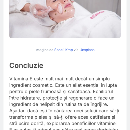
Imagine de
Soheil Kmp
via
Unsplash
Concluzie
Vitamina E este mult mai mult decât un simplu
ingredient cosmetic. Este un aliat esențial în lupta
pentru o piele frumoasă și sănătoasă. Echilibrul
între hidratare, protecție și regenerare o face un
ingredient de nelipsit din rutina ta de îngrijire.
Așadar, dacă ești în căutarea unei soluții care să-ți
transforme pielea și să-ți ofere acea catifelare și
strălucire dorită, explorarea beneficiilor vitaminei
E ar putea fi primul pas către realizarea dorințelor