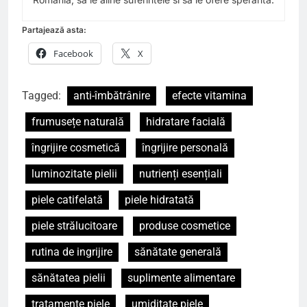
Partajează asta:
Facebook
X
Tagged:
anti-îmbătrânire
efecte vitamina
frumusețe naturală
hidratare facială
îngrijire cosmetică
îngrijire personală
luminozitate pielii
nutrienți esențiali
piele catifelată
piele hidratată
piele strălucitoare
produse cosmetice
rutina de ingrijire
sănătate generală
sănătatea pielii
suplimente alimentare
tratamente piele
umiditate piele