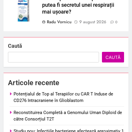
putea fi secretul unei respirații
mai ușoare?
Radu Vornicu
9 august 2026
0
Caută
CAUTĂ
Articole recente
Potențialul de Top al Terapiilor cu CAR T Induse de
CD276 Intracraniene în Glioblastom
Reconstituirea Completă a Genomului Uman Diploid de
către Consorțiul T2T
Studiu nou: Infecțiile bacteriene afectează aproximativ 1