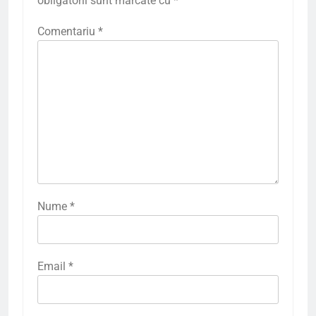
obligatorii sunt marcate cu
*
Comentariu
*
Nume
*
Email
*