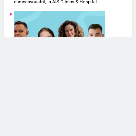
dumneavoastră, la AIS Clinics & Hospital
Serviciile de terapie online se extind și în România. Cele
mai frecvente cereri de ajutor din partea românilor
vizează anxietatea și problemele de cuplu/relaționale
Mai multe articole din Romania