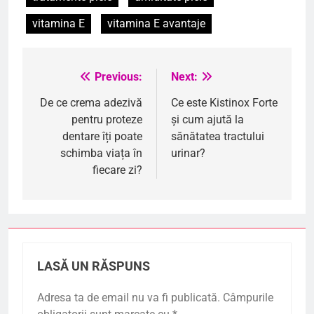
vitamina E
vitamina E avantaje
Previous:
Next:
Navigare
în
De ce crema adezivă
Ce este Kistinox Forte
pentru proteze
și cum ajută la
articole
dentare îți poate
sănătatea tractului
schimba viața în
urinar?
fiecare zi?
LASĂ UN RĂSPUNS
Adresa ta de email nu va fi publicată.
Câmpurile