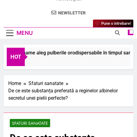
NEWSLETTER
Pune o intrebare!
MENU
ele mame aleg pulberile orodispersabile în timpul sarcinii? De
HOT
2026
Home
Sfaturi sanatate
De ce este substanța preferată a reginelor albinelor
secretul unei pielii perfecte?
SFATURI SANATATE