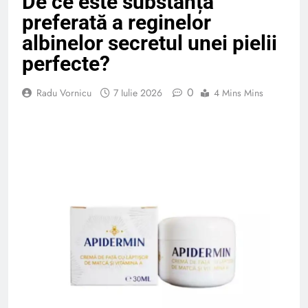
De ce este substanța
preferată a reginelor
albinelor secretul unei pielii
perfecte?
0
Radu Vornicu
7 Iulie 2026
4 Mins Mins