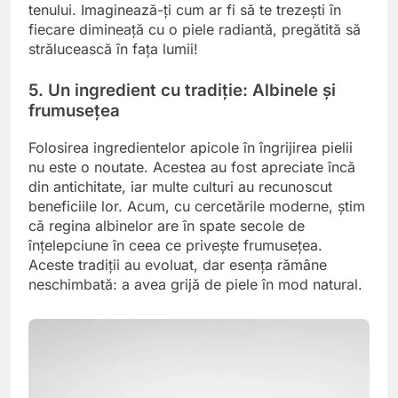
tenului. Imaginează-ți cum ar fi să te trezești în
fiecare dimineață cu o piele radiantă, pregătită să
strălucească în fața lumii!
5. Un ingredient cu tradiție: Albinele și
frumusețea
Folosirea ingredientelor apicole în îngrijirea pielii
nu este o noutate. Acestea au fost apreciate încă
din antichitate, iar multe culturi au recunoscut
beneficiile lor. Acum, cu cercetările moderne, știm
că regina albinelor are în spate secole de
înțelepciune în ceea ce privește frumusețea.
Aceste tradiții au evoluat, dar esența rămâne
neschimbată: a avea grijă de piele în mod natural.