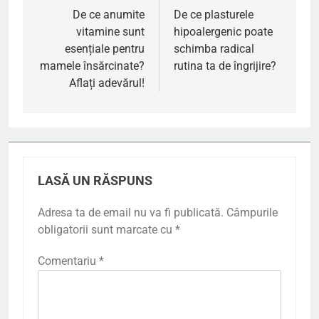
în
De ce anumite
De ce plasturele
vitamine sunt
hipoalergenic poate
articole
esențiale pentru
schimba radical
mamele însărcinate?
rutina ta de îngrijire?
Aflați adevărul!
LASĂ UN RĂSPUNS
Adresa ta de email nu va fi publicată.
Câmpurile
obligatorii sunt marcate cu
*
Comentariu
*