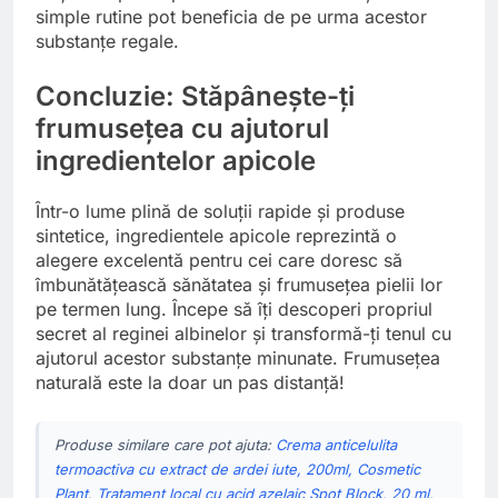
simple rutine pot beneficia de pe urma acestor
substanțe regale.
Concluzie: Stăpânește-ți
frumusețea cu ajutorul
ingredientelor apicole
Într-o lume plină de soluții rapide și produse
sintetice, ingredientele apicole reprezintă o
alegere excelentă pentru cei care doresc să
îmbunătățească sănătatea și frumusețea pielii lor
pe termen lung. Începe să îți descoperi propriul
secret al reginei albinelor și transformă-ți tenul cu
ajutorul acestor substanțe minunate. Frumusețea
naturală este la doar un pas distanță!
Produse similare care pot ajuta:
Crema anticelulita
termoactiva cu extract de ardei iute, 200ml, Cosmetic
Plant
,
Tratament local cu acid azelaic Spot Block, 20 ml,