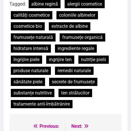
Tagged:
albine regină
alergii cosmetice
calități cosmetice
coloniile albinelor
cosmetice bio
extracte de albine
frumusețe naturală
frumusețe organică
hidratare intensă
ingrediente regale
îngrijire piele
ingrijire ten
nutriție pielii
produse naturale
remedii naturale
sănătate piele
secrete de frumusețe
substanțe nutritive
ten strălucitor
tratamente anti-îmbătrânire
Previous:
Next:
Navigare