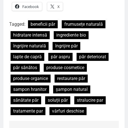
Facebook
X
Tagged:
beneficii păr
frumusețe naturală
hidratare intensă
ingrediente bio
îngrijire naturală
îngrijire păr
lapte de capră
păr aspru
păr deteriorat
păr sănătos
produse cosmetice
produse organice
restaurare păr
sampon hranitor
șampon natural
sănătate păr
soluții păr
stralucire par
tratamente par
vârfuri deschise