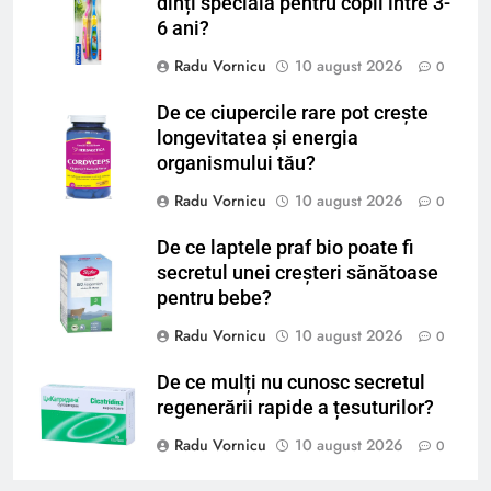
dinți specială pentru copii între 3-
6 ani?
Radu Vornicu
10 august 2026
0
De ce ciupercile rare pot crește
longevitatea și energia
organismului tău?
Radu Vornicu
10 august 2026
0
De ce laptele praf bio poate fi
secretul unei creșteri sănătoase
pentru bebe?
Radu Vornicu
10 august 2026
0
De ce mulți nu cunosc secretul
regenerării rapide a țesuturilor?
Radu Vornicu
10 august 2026
0