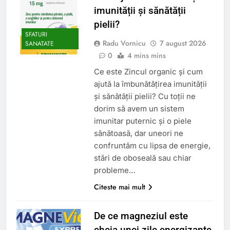
imunității și sănătății
pielii?
SFATURI
Radu Vornicu
7 august 2026
SANATATE
0
4 mins mins
Ce este Zincul organic și cum
ajută la îmbunătățirea imunității
și sănătății pielii? Cu toții ne
dorim să avem un sistem
imunitar puternic și o piele
sănătoasă, dar uneori ne
confruntăm cu lipsa de energie,
stări de oboseală sau chiar
probleme…
Citeste mai mult
De ce magneziul este
cheia unei zile energizante