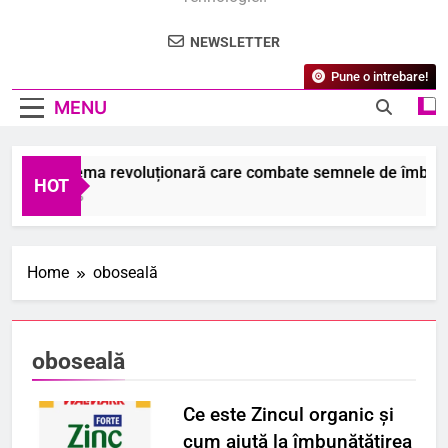
NEWSLETTER
Pune o intrebare!
MENU
este crema revoluționară care combate semnele de îmbătrânire
HOT
ugust 2026
Home
oboseală
oboseală
Ce este Zincul organic și
cum ajută la îmbunătățirea