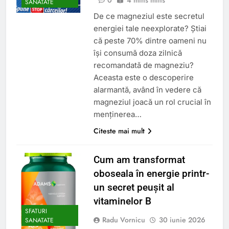
SANATATE
De ce magneziul este secretul
energiei tale neexplorate? Știai
că peste 70% dintre oameni nu
își consumă doza zilnică
recomandată de magneziu?
Aceasta este o descoperire
alarmantă, având în vedere că
magneziul joacă un rol crucial în
menținerea…
Citeste mai mult
Cum am transformat
oboseala în energie printr-
un secret peușit al
vitaminelor B
SFATURI
Radu Vornicu
30 iunie 2026
SANATATE