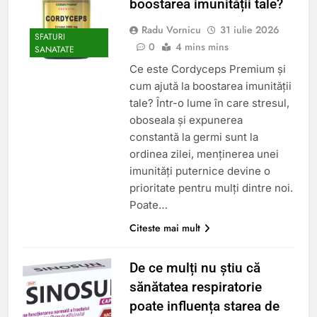
boostarea imunității tale?
Radu Vornicu
31 iulie 2026
SFATURI
0
4 mins mins
SANATATE
Ce este Cordyceps Premium și
cum ajută la boostarea imunității
tale? Într-o lume în care stresul,
oboseala și expunerea
constantă la germi sunt la
ordinea zilei, menținerea unei
imunități puternice devine o
prioritate pentru mulți dintre noi.
Poate…
Citeste mai mult
De ce mulți nu știu că
sănătatea respiratorie
poate influența starea de