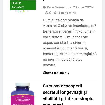
SFATURI
Radu Vornicu
20 iulie 2026
SANATATE
0
4 mins mins
Cum ajută combinația de
vitamina C și zinc imunitatea ta?
Beneficii și păreri Într-o lume în
care sistemul imunitar este
expus constant la diverse
amenințări, cum ar fi viruși,
bacterii și stres, este esențial să
ne îngrijim de sănătatea
noastră…
Citeste mai mult
Cum am descoperit
secretul longevității și
vitalității printr-un simplu
supliment