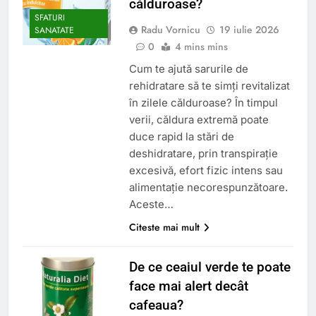
călduroase?
SFATURI
Radu Vornicu
19 iulie 2026
SANATATE
0
4 mins mins
Cum te ajută sarurile de
rehidratare să te simți revitalizat
în zilele călduroase? În timpul
verii, căldura extremă poate
duce rapid la stări de
deshidratare, prin transpirație
excesivă, efort fizic intens sau
alimentație necorespunzătoare.
Aceste…
Citeste mai mult
De ce ceaiul verde te poate
face mai alert decât
cafeaua?