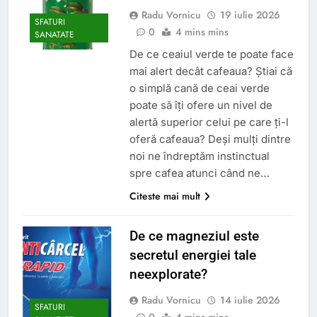
Radu Vornicu
19 iulie 2026
SFATURI
0
4 mins mins
SANATATE
De ce ceaiul verde te poate face
mai alert decât cafeaua? Știai că
o simplă cană de ceai verde
poate să îți ofere un nivel de
alertă superior celui pe care ți-l
oferă cafeaua? Deși mulți dintre
noi ne îndreptăm instinctual
spre cafea atunci când ne…
Citeste mai mult
De ce magneziul este
secretul energiei tale
neexplorate?
Radu Vornicu
14 iulie 2026
SFATURI
0
4 mins mins