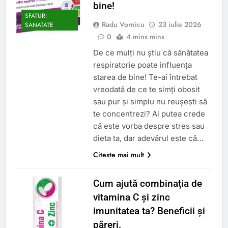
bine!
SFATURI
Radu Vornicu
23 iulie 2026
SANATATE
0
4 mins mins
De ce mulți nu știu că sănătatea
respiratorie poate influența
starea de bine! Te-ai întrebat
vreodată de ce te simți obosit
sau pur și simplu nu reușești să
te concentrezi? Ai putea crede
că este vorba despre stres sau
dieta ta, dar adevărul este că…
Citeste mai mult
Cum ajută combinația de
vitamina C și zinc
imunitatea ta? Beneficii și
păreri.