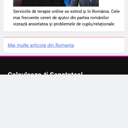
Serviciile de terapie online se extind și în România. Cele
mai frecvente cereri de ajutor din partea românilor
vizează anxietatea și problemele de cuplu/relaționale
Mai multe articole din Romania
Calculeaza-ti Sanatatea!
Calculator BMI (Body Mass Index)
Calculator eGFR
Calculator HbA1c→eAG
Calculator MAP (Mean Arterial Pressure)
Calculator WHtR (Raportul talie / înălțime)
Calculator BSA (Body Surface Area)