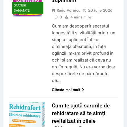
SFATURI
Radu Vornicu
20 iulie 2026
SANATATE
0
4 mins mins
Cum am descoperit secretul
longevității și vitalității printr-un
simplu supliment Într-o
dimineață obișnuită, în fața
oglinzii, m-am privit profund în
ochi și am realizat că ceva nu
era în regulă. Nu era vorba doar
despre firele de păr cărunte
ce…
Citeste mai mult
Cum te ajută sarurile de
rehidratare să te simți
revitalizat în zilele