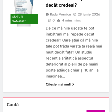
decât credeai?
Radu Vornicu
28 iunie 2026
SFATURI
0
4 mins mins
SANATATE
De ce mâinile uscate te pot
îmbătrâni mai repede decât
credeai? Oare știai că mâinile
tale pot trăda vârsta ta reală mai
mult decât fața? Un studiu
recent a arătat că aspectul
deteriorat al pielii de pe mâini
poate adăuga chiar și 10 ani la
imaginea…
Citeste mai mult
Caută