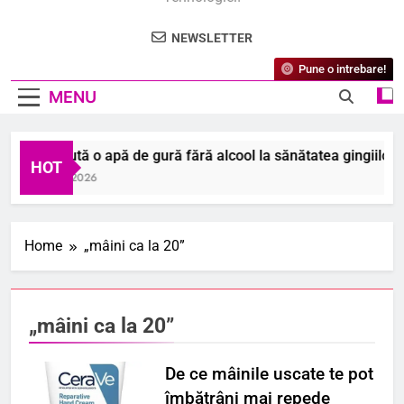
NEWSLETTER
Pune o intrebare!
MENU
Cum ajută o apă de gură fără alcool la sănătatea gingiilor ta
HOT
6 August 2026
Home
„mâini ca la 20”
„mâini ca la 20”
De ce mâinile uscate te pot
îmbătrâni mai repede