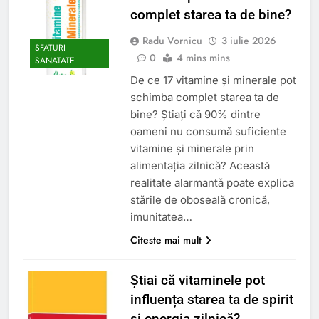
complet starea ta de bine?
Radu Vornicu
3 iulie 2026
SFATURI
0
4 mins mins
SANATATE
De ce 17 vitamine și minerale pot
schimba complet starea ta de
bine? Știați că 90% dintre
oameni nu consumă suficiente
vitamine și minerale prin
alimentația zilnică? Această
realitate alarmantă poate explica
stările de oboseală cronică,
imunitatea…
Citeste mai mult
Știai că vitaminele pot
influența starea ta de spirit
și energia zilnică?