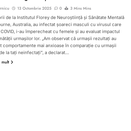
rnicu
13 Octombrie 2025
0
3 Mins Mins
ii de la Institutul Florey de Neuroștiință și Sănătate Mentală
urne, Australia, au infectat șoareci masculi cu virusul care
COVID, i-au împerecheat cu femele și au evaluat impactul
nătății urmașilor lor. „Am observat că urmașii rezultați au
t comportamente mai anxioase în comparație cu urmașii
de la tați neinfectați”, a declarat…
i mult