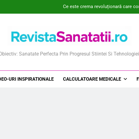
Ce este crema revoluționară care co
De ce apa termală este sec
De ce sarea fără sodiu ar put
Știai că uleiul de kril
ista Sanatatii
Obiectiv: Sanatate Perfecta Prin Progresul Stiintei Si Tehnologiei
Ce este crema revoluționară care co
De ce apa termală este sec
DEO-URI INSPIRATIONALE
CALCULATOARE MEDICALE
De ce sarea fără sodiu ar put