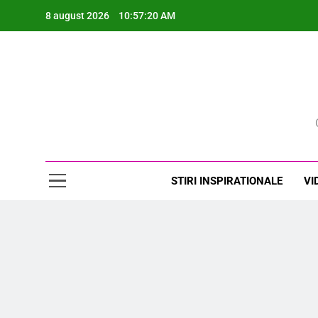
Skip
8 august 2026
10:57:21 AM
to
content
Rev
STIRI INSPIRATIONALE
VI