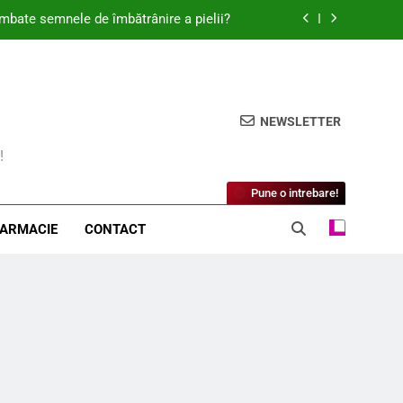
mbate semnele de îmbătrânire a pielii?
retul unei pieli perfecte și sănătoase?
ea fi secretul unei vieți mai sănătoase?
NEWSLETTER
l poate transforma sănătatea inimii tale?
!
mbate semnele de îmbătrânire a pielii?
Pune o intrebare!
retul unei pieli perfecte și sănătoase?
FARMACIE
CONTACT
ea fi secretul unei vieți mai sănătoase?