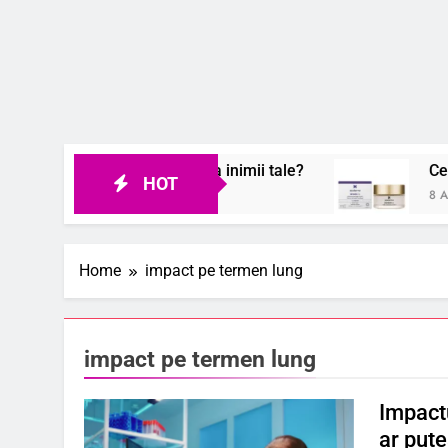
transforma sănătatea inimii tale?
Ce este crema
HOT
8 August 2026
Home
impact pe termen lung
impact pe termen lung
Impact
ar pute