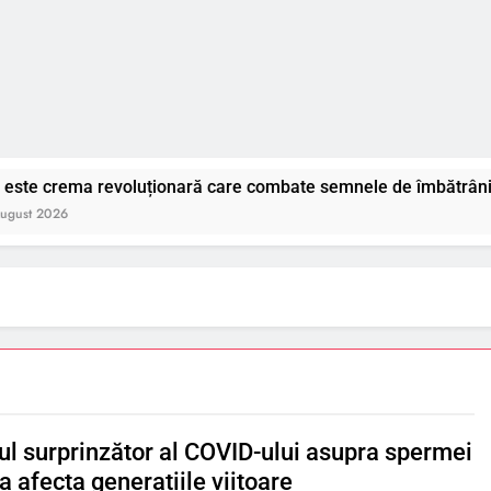
 revoluționară care combate semnele de îmbătrânire a pielii?
ul surprinzător al COVID-ului asupra spermei
a afecta generațiile viitoare