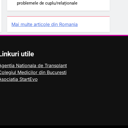
problemele de cuplu/relaționale
Mai multe articole din Romania
Linkuri utile
Agentia Nationala de Transplant
Colegiul Medicilor din Bucuresti
Asociatia StartEvo