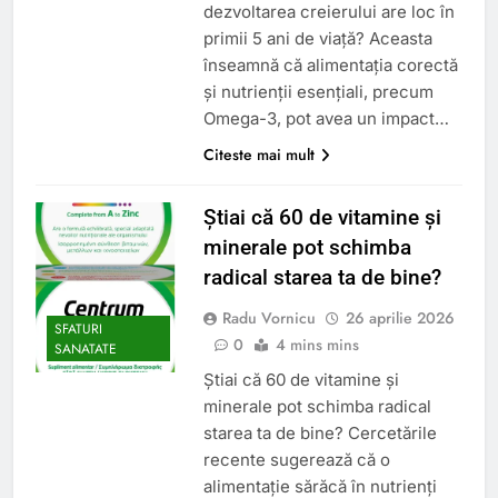
dezvoltarea creierului are loc în
primii 5 ani de viață? Aceasta
înseamnă că alimentația corectă
și nutrienții esențiali, precum
Omega-3, pot avea un impact…
Citeste mai mult
Știai că 60 de vitamine și
minerale pot schimba
radical starea ta de bine?
Radu Vornicu
26 aprilie 2026
SFATURI
0
4 mins mins
SANATATE
Știai că 60 de vitamine și
minerale pot schimba radical
starea ta de bine? Cercetările
recente sugerează că o
alimentație sărăcă în nutrienți