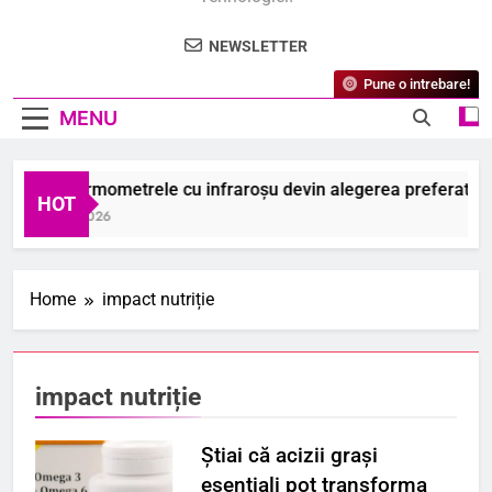
NEWSLETTER
Pune o intrebare!
MENU
De ce termometrele cu infraroșu devin alegerea preferată a me
HOT
6 August 2026
Home
impact nutriție
impact nutriție
Știai că acizii grași
esențiali pot transforma