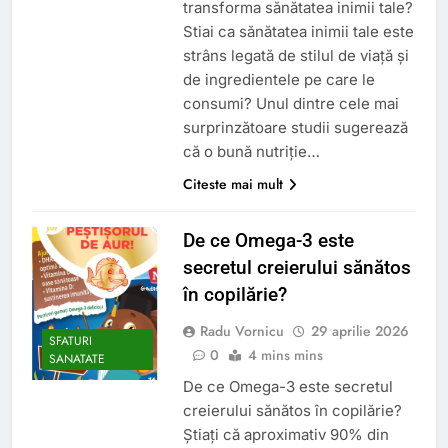
transforma sănătatea inimii tale?
Stiai ca sănătatea inimii tale este
strâns legată de stilul de viață și
de ingredientele pe care le
consumi? Unul dintre cele mai
surprinzătoare studii sugerează
că o bună nutriție…
Citeste mai mult
De ce Omega-3 este
secretul creierului sănătos
în copilărie?
Radu Vornicu
29 aprilie 2026
SFATURI
0
4 mins mins
SANATATE
De ce Omega-3 este secretul
creierului sănătos în copilărie?
Știați că aproximativ 90% din