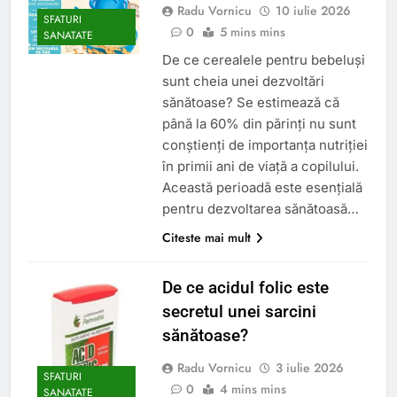
Radu Vornicu
10 iulie 2026
SFATURI
0
5 mins mins
SANATATE
De ce cerealele pentru bebeluși
sunt cheia unei dezvoltări
sănătoase? Se estimează că
până la 60% din părinți nu sunt
conștienți de importanța nutriției
în primii ani de viață a copilului.
Această perioadă este esențială
pentru dezvoltarea sănătoasă…
Citeste mai mult
De ce acidul folic este
secretul unei sarcini
sănătoase?
Radu Vornicu
3 iulie 2026
SFATURI
0
4 mins mins
SANATATE