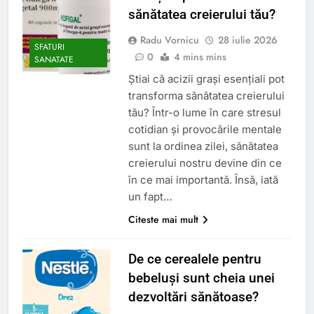
sănătatea creierului tău?
Radu Vornicu
28 iulie 2026
SFATURI
0
4 mins mins
SANATATE
Știai că acizii grași esențiali pot
transforma sănătatea creierului
tău? Într-o lume în care stresul
cotidian și provocările mentale
sunt la ordinea zilei, sănătatea
creierului nostru devine din ce
în ce mai importantă. Însă, iată
un fapt…
Citeste mai mult
De ce cerealele pentru
bebeluși sunt cheia unei
dezvoltări sănătoase?