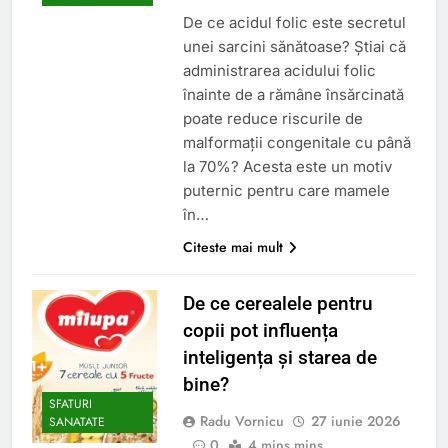
De ce acidul folic este secretul
unei sarcini sănătoase? Știai că
administrarea acidului folic
înainte de a rămâne însărcinată
poate reduce riscurile de
malformații congenitale cu până
la 70%? Acesta este un motiv
puternic pentru care mamele
în…
Citeste mai mult
De ce cerealele pentru
copii pot influența
inteligența și starea de
bine?
SFATURI
Radu Vornicu
27 iunie 2026
SANATATE
0
4 mins mins