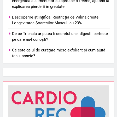
energetică a alimentelor cu aproape o treime, ajutând la
explicarea pierderii în greutate
Descoperire științifică: Restricția de Valină crește
Longevitatea Șoarecilor Masculi cu 23%
De ce Triphala ar putea fi secretul unei digestii perfecte
pe care nu-l cunoști?
Ce este gelul de curățare micro-exfoliant și cum ajută
tenul acneic?