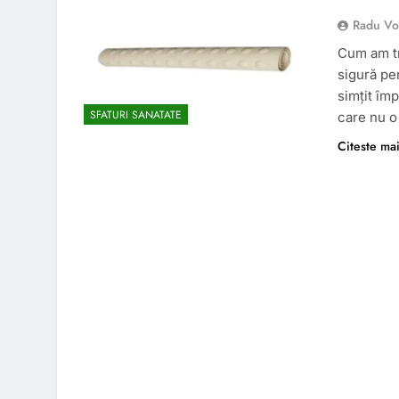
Radu Vo
Cum am tr
sigură p
simțit împ
SFATURI SANATATE
care nu o
Citeste ma