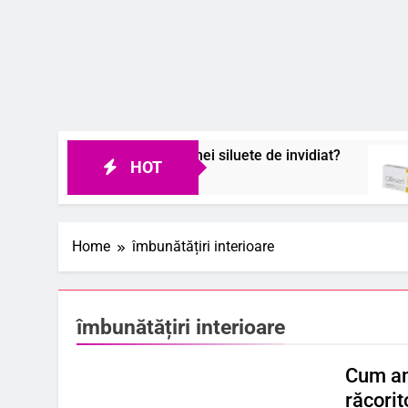
 colon sanatos si unei siluete de invidiat?
Ști
HOT
7 Au
Home
îmbunătățiri interioare
îmbunătățiri interioare
Cum am
răcorit