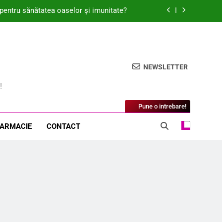
 pentru sănătatea oaselor și imunitate?
cum ajută la îngrijirea tenului sensibil?
secretul echilibrului hormonal feminin?
NEWSLETTER
lon sanatos si unei siluete de invidiat?
!
 pentru sănătatea oaselor și imunitate?
Pune o intrebare!
cum ajută la îngrijirea tenului sensibil?
FARMACIE
CONTACT
secretul echilibrului hormonal feminin?