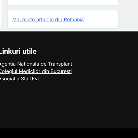
Mai multe articole din Romania
Linkuri utile
Agentia Nationala de Transplant
Colegiul Medicilor din Bucuresti
Asociatia StartEvo