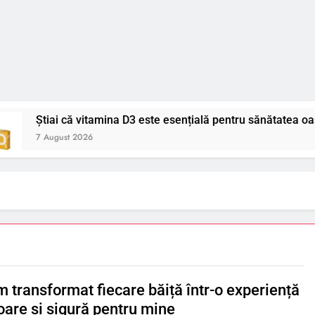
ai că vitamina D3 este esențială pentru sănătatea oaselor și im
gust 2026
 transformat fiecare băiță într-o experiență
oare și sigură pentru mine