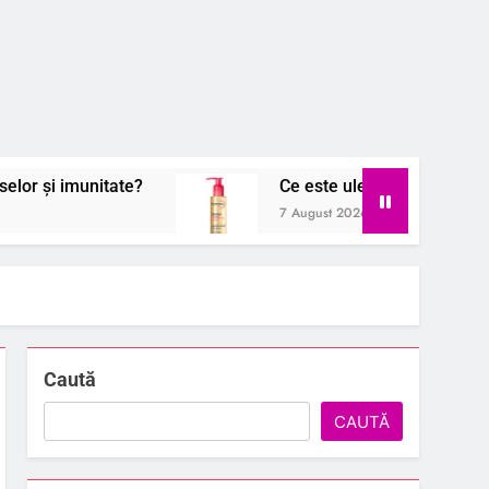
unitate?
Ce este uleiul micelar și cum ajută la î
7 August 2026
Caută
CAUTĂ