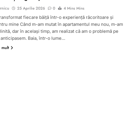
rnicu
25 Aprilie 2026
0
4 Mins Mins
ansformat fiecare băiță într-o experiență răcoritoare și
entru mine Când m-am mutat în apartamentul meu nou, m-am
linită, dar în același timp, am realizat că am o problemă pe
 anticipasem. Baia, într-o lume…
i mult