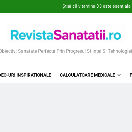
Știai că vitamina D3 este esențială
Ce este uleiul micelar și 
De ce zmeura poate fi 
De ce Triphala este secretul unui co
ista Sanatatii
Obiectiv: Sanatate Perfecta Prin Progresul Stiintei Si Tehnologiei
Știai că vitamina D3 este esențială
Ce este uleiul micelar și 
DEO-URI INSPIRATIONALE
CALCULATOARE MEDICALE
De ce zmeura poate fi 