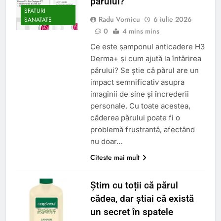
părului?
SFATURI
Radu Vornicu
6 iulie 2026
SANATATE
0
4 mins mins
Ce este șamponul anticadere H3
Derma+ și cum ajută la întărirea
părului? Se știe că părul are un
impact semnificativ asupra
imaginii de sine și încrederii
personale. Cu toate acestea,
căderea părului poate fi o
problemă frustrantă, afectând
nu doar…
Citeste mai mult
Știm cu toții că părul
cădea, dar știai că există
un secret în spatele