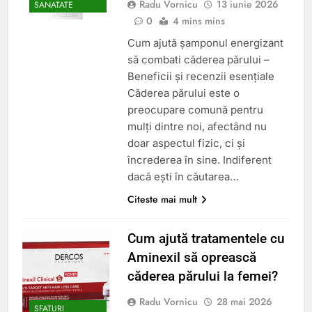
Radu Vornicu
13 iunie 2026
SANATATE
0
4 mins mins
Cum ajută șamponul energizant
să combati căderea părului –
Beneficii și recenzii esențiale
Căderea părului este o
preocupare comună pentru
mulți dintre noi, afectând nu
doar aspectul fizic, ci și
încrederea în sine. Indiferent
dacă ești în căutarea…
Citeste mai mult
Cum ajută tratamentele cu
Aminexil să oprească
căderea părului la femei?
Radu Vornicu
28 mai 2026
SFATURI