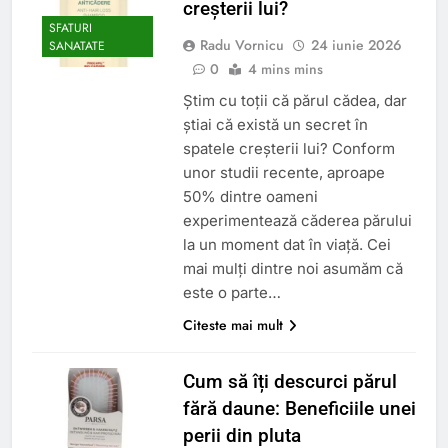
creșterii lui?
SFATURI
Radu Vornicu
24 iunie 2026
SANATATE
0
4 mins mins
Știm cu toții că părul cădea, dar
știai că există un secret în
spatele creșterii lui? Conform
unor studii recente, aproape
50% dintre oameni
experimentează căderea părului
la un moment dat în viață. Cei
mai mulți dintre noi asumăm că
este o parte…
Citeste mai mult
Cum să îți descurci părul
fără daune: Beneficiile unei
perii din pluta