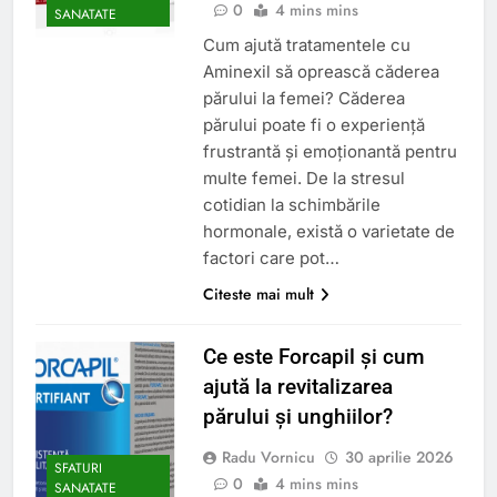
0
4 mins mins
SANATATE
Cum ajută tratamentele cu
Aminexil să oprească căderea
părului la femei? Căderea
părului poate fi o experiență
frustrantă și emoționantă pentru
multe femei. De la stresul
cotidian la schimbările
hormonale, există o varietate de
factori care pot…
Citeste mai mult
Ce este Forcapil și cum
ajută la revitalizarea
părului și unghiilor?
Radu Vornicu
30 aprilie 2026
SFATURI
0
4 mins mins
SANATATE