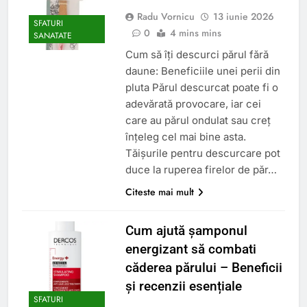
Radu Vornicu
13 iunie 2026
SFATURI
0
4 mins mins
SANATATE
Cum să îți descurci părul fără
daune: Beneficiile unei perii din
pluta Părul descurcat poate fi o
adevărată provocare, iar cei
care au părul ondulat sau creț
înțeleg cel mai bine asta.
Tăișurile pentru descurcare pot
duce la ruperea firelor de păr…
Citeste mai mult
Cum ajută șamponul
energizant să combati
căderea părului – Beneficii
și recenzii esențiale
SFATURI