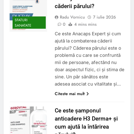
căderii părului?
Radu Vornicu
7 iulie 2026
SFATURI
0
4 mins mins
SANATATE
Ce este Anacaps Expert și cum
ajută la combaterea căderii
părului? Căderea părului este o
problemă cu care se confruntă
mii de persoane, afectând nu
doar aspectul fizic, ci și stima de
sine. Un păr sănătos este
adesea asociat cu vitalitate și…
Citeste mai mult
Ce este șamponul
anticadere H3 Derma+ și
cum ajută la întărirea