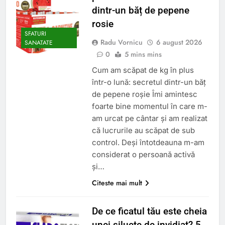
dintr-un băț de pepene
rosie
SFATURI
Radu Vornicu
6 august 2026
SANATATE
0
5 mins mins
Cum am scăpat de kg în plus
într-o lună: secretul dintr-un băț
de pepene roșie Îmi amintesc
foarte bine momentul în care m-
am urcat pe cântar și am realizat
că lucrurile au scăpat de sub
control. Deși întotdeauna m-am
considerat o persoană activă
și…
Citeste mai mult
De ce ficatul tău este cheia
unei siluete de invidiat? 5