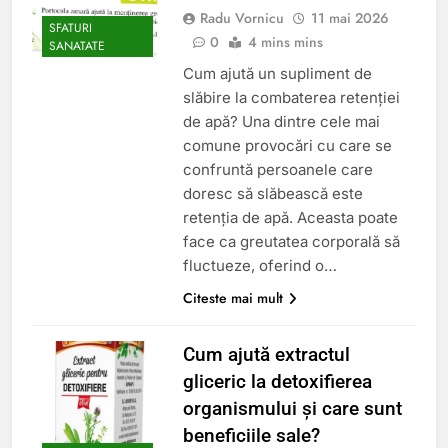
Radu Vornicu
11 mai 2026
SFATURI
0
4 mins mins
SANATATE
Cum ajută un supliment de
slăbire la combaterea retenției
de apă? Una dintre cele mai
comune provocări cu care se
confruntă persoanele care
doresc să slăbească este
retenția de apă. Aceasta poate
face ca greutatea corporală să
fluctueze, oferind o…
Citeste mai mult
Cum ajută extractul
gliceric la detoxifierea
organismului și care sunt
beneficiile sale?