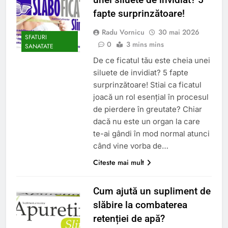
fapte surprinzătoare!
Radu Vornicu
30 mai 2026
SFATURI
0
3 mins mins
SANATATE
De ce ficatul tău este cheia unei
siluete de invidiat? 5 fapte
surprinzătoare! Stiai ca ficatul
joacă un rol esențial în procesul
de pierdere în greutate? Chiar
dacă nu este un organ la care
te-ai gândi în mod normal atunci
când vine vorba de…
Citeste mai mult
Cum ajută un supliment de
slăbire la combaterea
retenției de apă?