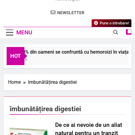
NEWSLETTER
Pune o intrebare!
MENU
iai că 70% din oameni se confruntă cu hemoroizi în viața lor?
HOT
August 2026
Home
îmbunătățirea digestiei
îmbunătățirea digestiei
De ce ai nevoie de un aliat
natural pentru un tranzit