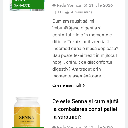
SFATURI
Radu Vornicu
21 iulie 2026
SANATATE
0
4 mins mins
Cum am reușit să-mi
îmbunătățesc digestia și
confortul zilnic în momentele
dificile Te-ai simțit vreodată
incomod după o masă copioasă?
Sau poate te-ai trezit în mijlocul
nopții, chinuit de disconfortul
digestiv? Am trecut prin
momente asemănătoare…
Citeste mai mult
Ce este Senna și cum ajută
la combaterea constipației
la vârstnici?
Radu Vornicu
13 iulie 2026