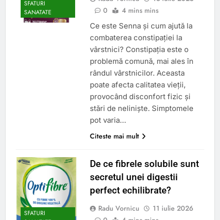
SFATURI
0
4 mins mins
SANATATE
Ce este Senna și cum ajută la
combaterea constipației la
vârstnici? Constipația este o
problemă comună, mai ales în
rândul vârstnicilor. Aceasta
poate afecta calitatea vieții,
provocând disconfort fizic și
stări de neliniște. Simptomele
pot varia…
Citeste mai mult
De ce fibrele solubile sunt
secretul unei digestii
perfect echilibrate?
Radu Vornicu
11 iulie 2026
SFATURI
0
4 mins mins