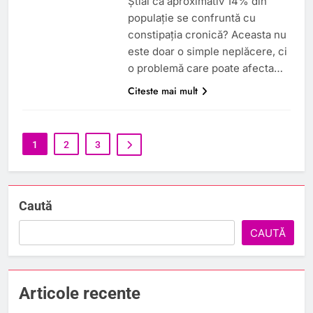
Știai că aproximativ 14% din
populație se confruntă cu
constipația cronică? Aceasta nu
este doar o simple neplăcere, ci
o problemă care poate afecta…
Citeste mai mult
1
2
3
Caută
CAUTĂ
Articole recente