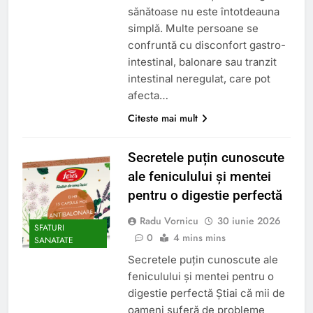
sănătoase nu este întotdeauna
simplă. Multe persoane se
confruntă cu disconfort gastro-
intestinal, balonare sau tranzit
intestinal neregulat, care pot
afecta…
Citeste mai mult
Secretele puțin cunoscute
ale feniculului și mentei
pentru o digestie perfectă
Radu Vornicu
30 iunie 2026
SFATURI
0
4 mins mins
SANATATE
Secretele puțin cunoscute ale
feniculului și mentei pentru o
digestie perfectă Știai că mii de
oameni suferă de probleme