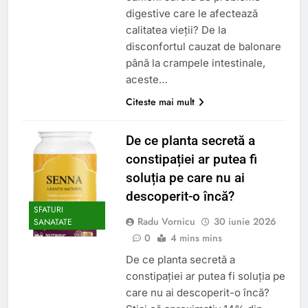
digestive care le afectează
calitatea vieții? De la
disconfortul cauzat de balonare
până la crampele intestinale,
aceste…
Citeste mai mult
De ce planta secretă a
constipației ar putea fi
soluția pe care nu ai
descoperit-o încă?
SFATURI
Radu Vornicu
30 iunie 2026
SANATATE
0
4 mins mins
De ce planta secretă a
constipației ar putea fi soluția pe
care nu ai descoperit-o încă?