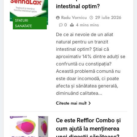
intestinal optim?
Radu Vornicu
29 iulie 2026
SFATURI
0
4 mins mins
SANATATE
De ce ai nevoie de un aliat
natural pentru un tranzit
intestinal optim? Știai că
aproximativ 14% dintre adulți se
confruntă cu constipația?
Această problemă comună nu
este doar incomodă, ci poate
afecta și sănătatea generală,
diminuând calitatea…
Citeste mai mult
Ce este Refflor Combo și
cum ajută la menținerea
unei digestii sănătoase?