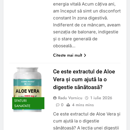
energia vitală Acum câțiva ani,
am început să simt un disconfort
constant în zona digestivă.
Indiferent de ce mâncam, aveam
senzația de balonare, indigestie
și o stare generală de
oboseală…
Citeste mai mult
Ce este extractul de Aloe
Vera și cum ajută la o
digestie sănătoasă?
Radu Vornicu
1 iulie 2026
SFATURI
0
4 mins mins
SANATATE
Ce este extractul de Aloe Vera și
cum ajută la o digestie
sănătoasă? A lecția unei digestii