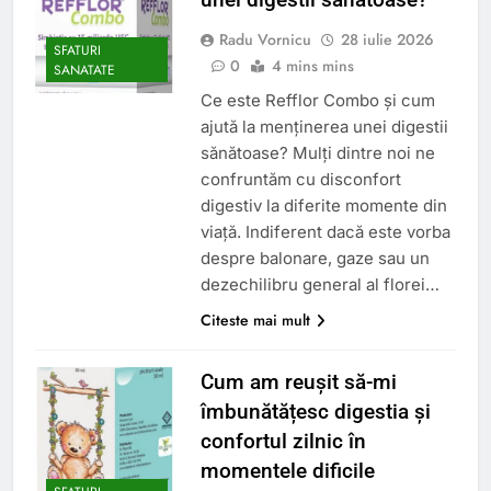
Radu Vornicu
28 iulie 2026
SFATURI
0
4 mins mins
SANATATE
Ce este Refflor Combo și cum
ajută la menținerea unei digestii
sănătoase? Mulți dintre noi ne
confruntăm cu disconfort
digestiv la diferite momente din
viață. Indiferent dacă este vorba
despre balonare, gaze sau un
dezechilibru general al florei…
Citeste mai mult
Cum am reușit să-mi
îmbunătățesc digestia și
confortul zilnic în
momentele dificile