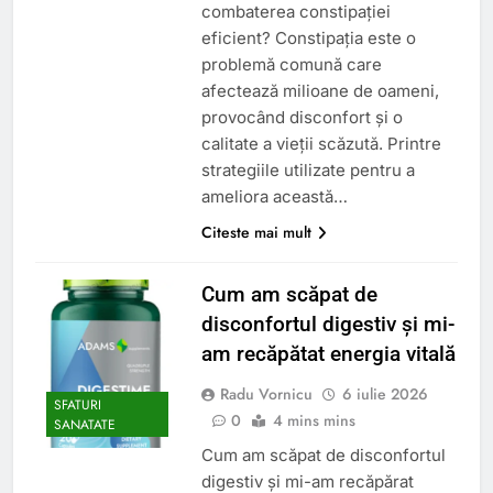
combaterea constipației
eficient? Constipația este o
problemă comună care
afectează milioane de oameni,
provocând disconfort și o
calitate a vieții scăzută. Printre
strategiile utilizate pentru a
ameliora această…
Citeste mai mult
Cum am scăpat de
disconfortul digestiv și mi-
am recăpătat energia vitală
Radu Vornicu
6 iulie 2026
SFATURI
0
4 mins mins
SANATATE
Cum am scăpat de disconfortul
digestiv și mi-am recăpărat