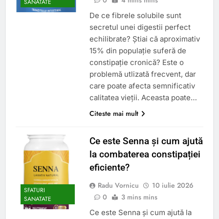
SANATATE
De ce fibrele solubile sunt
secretul unei digestii perfect
echilibrate? Știai că aproximativ
15% din populație suferă de
constipație cronică? Este o
problemă utlizată frecvent, dar
care poate afecta semnificativ
calitatea vieții. Aceasta poate…
Citeste mai mult
Ce este Senna și cum ajută
la combaterea constipației
eficiente?
Radu Vornicu
10 iulie 2026
SFATURI
0
3 mins mins
SANATATE
Ce este Senna și cum ajută la