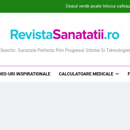
Ceaiul verde poate înlocui cafeau
Ce este Lubristil For
De ce alegerea prezervativului pot
Cum ajută extractul din mlădițe de măslin
ista Sanatatii
Obiectiv: Sanatate Perfecta Prin Progresul Stiintei Si Tehnologiei
Ceaiul verde poate înlocui cafeau
Ce este Lubristil For
DEO-URI INSPIRATIONALE
CALCULATOARE MEDICALE
De ce alegerea prezervativului pot