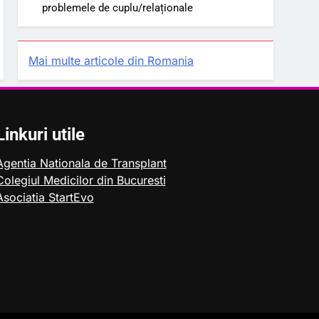
problemele de cuplu/relaționale
Mai multe articole din Romania
Linkuri utile
Agentia Nationala de Transplant
Colegiul Medicilor din Bucuresti
Asociatia StartEvo