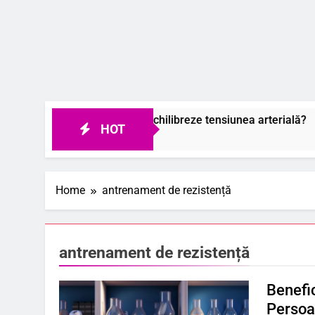
e de măslin să îți echilibreze tensiunea arterială?
HOT
Home
antrenament de rezistență
antrenament de rezistență
Benefic
Persoa