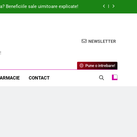
a? Beneficiile sale uimitoare explicate!
te și cum ajută la revitalizarea ochilor?
rivit poate transforma viața ta sexuală?
NEWSLETTER
 să îți echilibreze tensiunea arterială?
!
a? Beneficiile sale uimitoare explicate!
Pune o intrebare!
te și cum ajută la revitalizarea ochilor?
FARMACIE
CONTACT
rivit poate transforma viața ta sexuală?