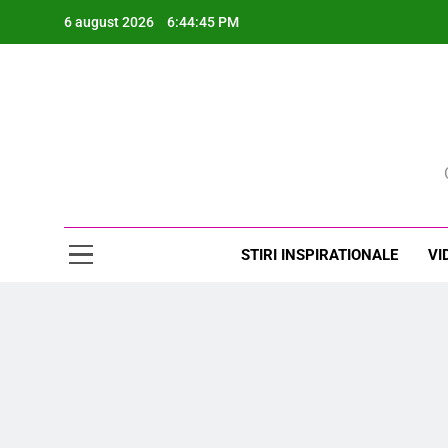
Skip
6 august 2026
6:44:46 PM
to
content
Rev
STIRI INSPIRATIONALE
VI