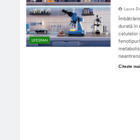
Laura D
Îmbătrâni
durată în
celulelor
LIFESPAN
fenotipuri
metabolism
neantrena
Citeste ma