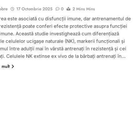
obre
17 Octombrie 2025
0
2 Mins Mins
rea este asociată cu disfuncții imune, dar antrenamentul de
 rezistență poate conferi efecte protective asupra funcției
 imune. Această studie investighează cum diferențiază
le celulelor ucigașe naturale (NK), markerii funcționali și
ul între adulții mai în vârstă antrenați în rezistență și cei
ți. Celulele NK extinse ex vivo de la bărbați antrenați în…
i mult