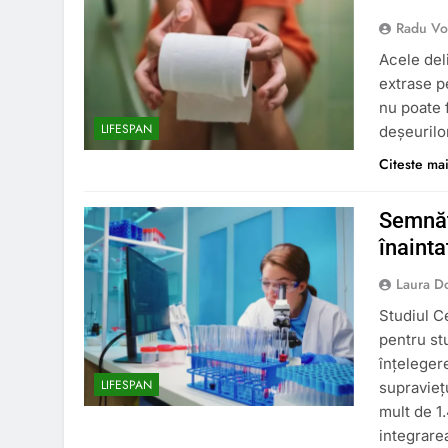
Radu Vo
Acele del
extrase pe
nu poate f
LIFESPAN
deșeurilo
Citeste ma
Semnăt
înainta
Laura D
Studiul C
pentru st
înțelegere
LIFESPAN
supravieț
mult de 1
integrare