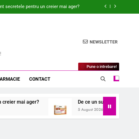
nt secretele pentru un creier mai ager?
i cheia pentru o fertilitate sănătoasă?
ielii perfect hidratate și strălucitoare
NEWSLETTER
 nostru sănătos? 5 fapte surprinzătoare!
!
nt secretele pentru un creier mai ager?
Pune o intrebare!
i cheia pentru o fertilitate sănătoasă?
FARMACIE
CONTACT
ielii perfect hidratate și strălucitoare
 ager?
De ce un supliment poate fi cheia pentru
5 August 2026