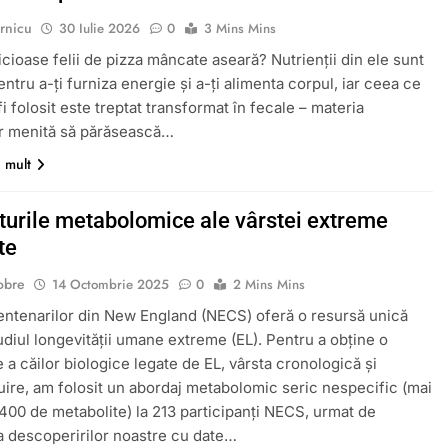
rnicu
30 Iulie 2026
0
3 Mins Mins
icioase felii de pizza mâncate aseară? Nutrienții din ele sunt
ntru a-ți furniza energie și a-ți alimenta corpul, iar ceea ce
i folosit este treptat transformat în fecale – materia
r menită să părăsească…
i mult
urile metabolomice ale vârstei extreme
te
obre
14 Octombrie 2025
0
2 Mins Mins
entenarilor din New England (NECS) oferă o resursă unică
udiul longevității umane extreme (EL). Pentru a obține o
 a căilor biologice legate de EL, vârsta cronologică și
uire, am folosit un abordaj metabolomic seric nespecific (mai
.400 de metabolite) la 213 participanți NECS, urmat de
a descoperirilor noastre cu date…