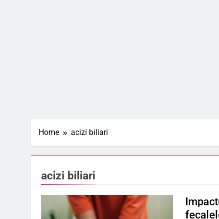
Home
acizi biliari
acizi biliari
Impactu
fecalel