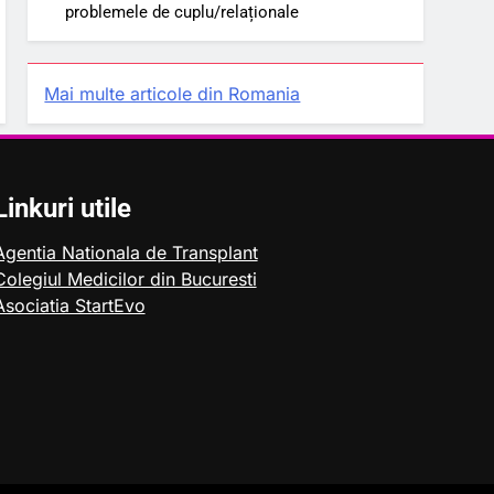
problemele de cuplu/relaționale
Mai multe articole din Romania
Linkuri utile
Agentia Nationala de Transplant
Colegiul Medicilor din Bucuresti
Asociatia StartEvo