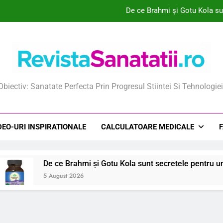
De ce Brahmi și Gotu Kola su
De ce un supliment poate f
Cum am descoperit secretul unei p
De ce lecitina este secretul creierului
ista Sanatatii
Obiectiv: Sanatate Perfecta Prin Progresul Stiintei Si Tehnologiei
De ce Brahmi și Gotu Kola su
De ce un supliment poate f
DEO-URI INSPIRATIONALE
CALCULATOARE MEDICALE
Cum am descoperit secretul unei p
De ce Brahmi și Gotu Kola sunt secretele pentru un creier mai
5 August 2026