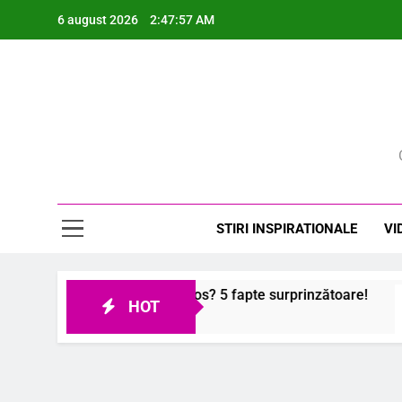
Skip
6 august 2026
2:47:58 AM
to
content
Rev
STIRI INSPIRATIONALE
VI
ierului nostru sănătos? 5 fapte surprinzătoare!
HOT