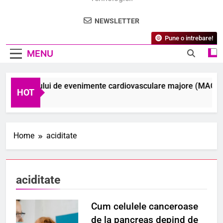
NEWSLETTER
Pune o intrebare!
MENU
erea riscului de evenimente cardiovasculare majore (MACE) în 
HOT
Home
aciditate
aciditate
Cum celulele canceroase
de la pancreas depind de