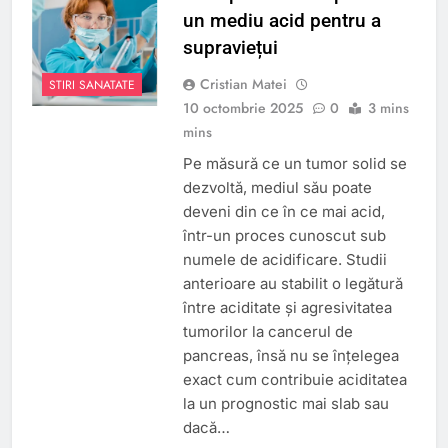
un mediu acid pentru a
supraviețui
Cristian Matei
STIRI SANATATE
10 octombrie 2025
0
3 mins
mins
Pe măsură ce un tumor solid se
dezvoltă, mediul său poate
deveni din ce în ce mai acid,
într-un proces cunoscut sub
numele de acidificare. Studii
anterioare au stabilit o legătură
între aciditate și agresivitatea
tumorilor la cancerul de
pancreas, însă nu se înțelegea
exact cum contribuie aciditatea
la un prognostic mai slab sau
dacă…